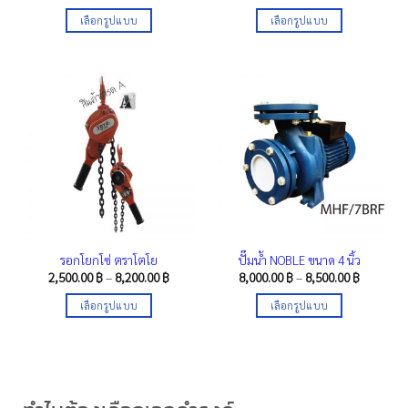
range:
range:
page
page
175.00 ฿
1,550.00 
เลือกรูปแบบ
เลือกรูปแบบ
through
through
1,300.00 ฿
2,200.00 
This
This
product
product
has
has
multiple
multiple
variants.
variants.
The
The
options
options
may
may
be
be
chosen
chosen
on
on
the
the
รอกโยกโซ่ ตราโตโย
ปั๊มน้ำ NOBLE ขนาด 4 นิ้ว
product
product
Price
Price
2,500.00
฿
–
8,200.00
฿
8,000.00
฿
–
8,500.00
฿
range:
range:
page
page
2,500.00 ฿
8,000.00 
เลือกรูปแบบ
เลือกรูปแบบ
through
through
8,200.00 ฿
8,500.00 
This
This
product
product
has
has
multiple
multiple
variants.
variants.