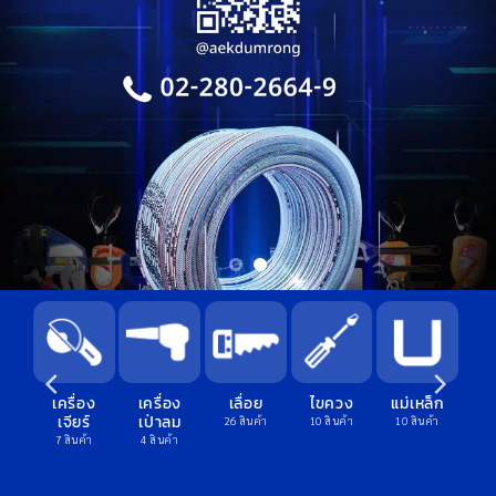
ื่อง
เลื่อย
ไขควง
แม่เหล็ก
อุปกรณ์
มอเตอร์
าลม
ดับเพลิง
26 สินค้า
10 สินค้า
10 สินค้า
6 สินค้า
นค้า
11 สินค้า