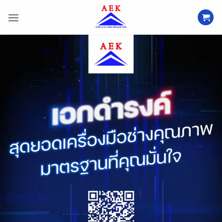
ข้าม
ไป
ยัง
เนื้อหา