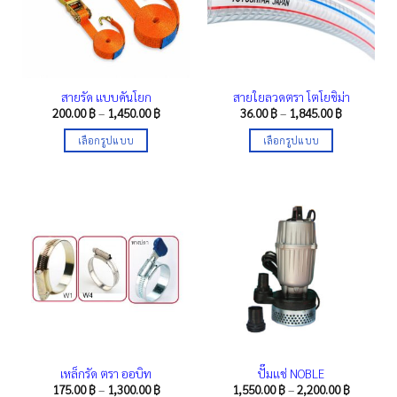
may
may
be
be
chosen
chosen
on
on
the
the
สายรัด แบบคันโยก
สายใยลวดตรา โตโยชิม่า
product
product
Price
Price
200.00
฿
–
1,450.00
฿
36.00
฿
–
1,845.00
฿
range:
range:
page
page
200.00 ฿
36.00 ฿
เลือกรูปแบบ
เลือกรูปแบบ
through
through
1,450.00 ฿
1,845.00 ฿
This
This
product
product
has
has
multiple
multiple
variants.
variants.
The
The
options
options
may
may
be
be
chosen
chosen
on
on
the
the
เหล็กรัด ตรา ออบิท
ปั๊มแช่ NOBLE
product
product
Price
Price
175.00
฿
–
1,300.00
฿
1,550.00
฿
–
2,200.00
฿