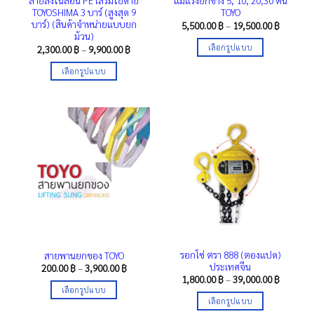
สายส่งไนล่อน PE เสริมใยด้าย
แม่แรงยกข้าง 5, 10, 20,30 ตัน
TOYOSHIMA 3 บาร์ (สูงสุด 9
TOYO
บาร์) (สินค้าจำหน่ายแบบยก
Price
5,500.00
฿
–
19,500.00
฿
range:
ม้วน)
5,500.00
เลือกรูปแบบ
Price
2,300.00
฿
–
9,900.00
฿
through
range:
19,500.0
This
2,300.00 ฿
เลือกรูปแบบ
through
product
9,900.00 ฿
This
has
product
multiple
has
variants.
multiple
The
variants.
options
The
may
options
be
may
chosen
be
on
chosen
the
on
product
the
page
รอกโซ่ ตรา 888 (ตองแปด)
สายพานยกของ TOYO
product
ประเทศจีน
Price
200.00
฿
–
3,900.00
฿
range:
page
Price
1,800.00
฿
–
39,000.00
฿
200.00 ฿
range:
เลือกรูปแบบ
through
1,800.00
เลือกรูปแบบ
3,900.00 ฿
This
through