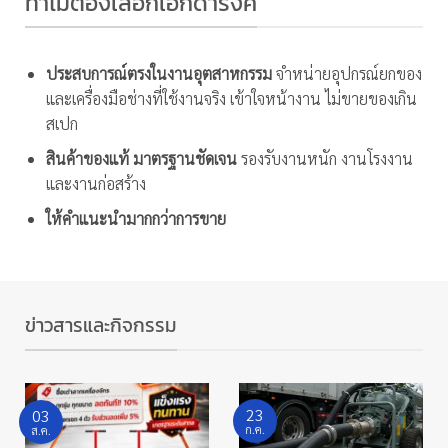
ทำไมต้องเลือกเอกดำรงค์
The
The
options
options
may
may
ประสบการณ์ตรงในงานอุตสาหกรรม
จำหน่ายอุปกรณ์ยกของ
be
be
และเครื่องมือช่างที่ใช้งานจริง เข้าใจหน้างาน ไม่ขายของเกิน
chosen
chosen
on
on
สเปก
the
the
สินค้าของแท้ มาตรฐานชัดเจน
รองรับงานหนัก งานโรงงาน
product
product
และงานก่อสร้าง
page
page
ให้คำแนะนำมากกว่าการขาย
ข่าวสารและกิจกรรม
23
03
ก.ค.
ส.ค.