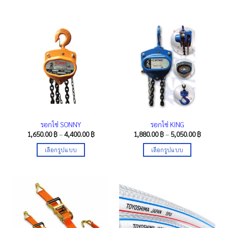
39,000.0
This
product
product
has
has
multiple
multiple
variants.
variants.
The
The
options
options
may
may
be
be
chosen
chosen
on
on
the
the
product
รอกโซ่ SONNY
รอกโซ่ KING
product
page
Price
Price
1,650.00
฿
–
4,400.00
฿
1,880.00
฿
–
5,050.00
฿
range:
range:
page
1,650.00 ฿
1,880.00 
เลือกรูปแบบ
เลือกรูปแบบ
through
through
4,400.00 ฿
5,050.00 
This
This
product
product
has
has
multiple
multiple
variants.
variants.
The
The
options
options