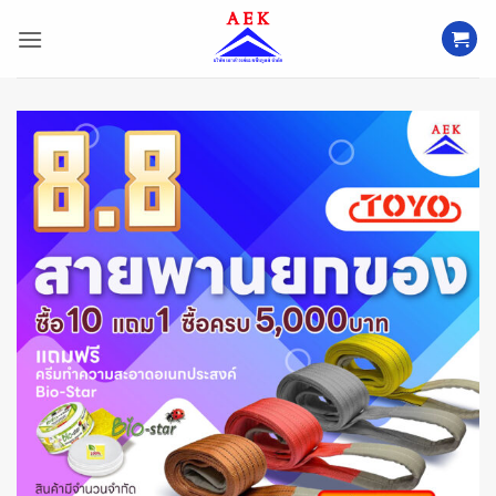
ข้าม
ไป
ยัง
เนื้อหา