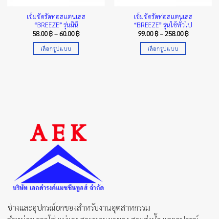
เข็มขัดรัดท่อสแตนเลส
เข็มขัดรัดท่อสแตนเลส
“BREEZE” รุ่นมินิ
“BREEZE” รุ่นใช้ทั่วไป
Price
Price
58.00
฿
–
60.00
฿
99.00
฿
–
258.00
฿
range:
range:
58.00 ฿
99.00 ฿
เลือกรูปแบบ
เลือกรูปแบบ
through
through
60.00 ฿
258.00 ฿
This
This
product
product
has
has
multiple
multiple
variants.
variants.
The
The
options
options
may
may
be
be
chosen
chosen
on
on
the
the
product
product
page
page
ช่างและอุปกรณ์ยกของสำหรับงานอุตสาหกรรม