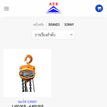
ข้าม
ไป
ยัง
เนื้อหา
หน้าหลัก
/
BRANDS
/
SONNY
รอกโซ่ SONNY
Price
1,650.00
฿
–
4,400.00
฿