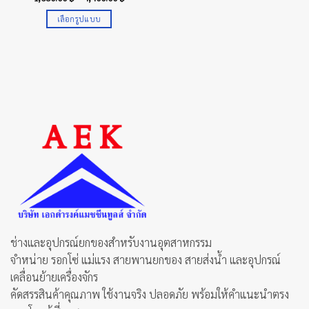
range:
1,650.00 ฿
เลือกรูปแบบ
through
4,400.00 ฿
This
product
has
multiple
variants.
The
options
may
be
chosen
on
the
product
page
ช่างและอุปกรณ์ยกของสำหรับงานอุตสาหกรรม
จำหน่าย รอกโซ่ แม่แรง สายพานยกของ สายส่งน้ำ และอุปกรณ์
เคลื่อนย้ายเครื่องจักร
คัดสรรสินค้าคุณภาพ ใช้งานจริง ปลอดภัย พร้อมให้คำแนะนำตรง