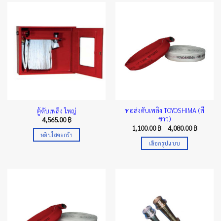
ท่อส่งดับเพลิง TOYOSHIMA (สี
ตู้ดับเพลิง ใหญ่
ขาว)
4,565.00
฿
Price
1,100.00
฿
–
4,080.00
฿
range:
หยิบใส่ตะกร้า
1,100.00
เลือกรูปแบบ
through
4,080.00
This
product
has
multiple
variants.
The
options