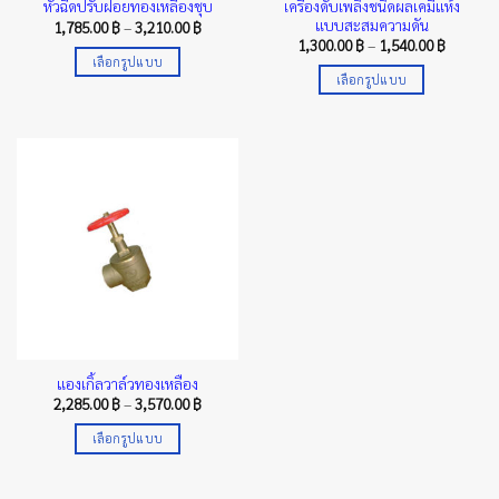
เครื่องดับเพลิงชนิดผลเคมีแห้ง
หัวฉีดปรับฝอยทองเหลืองชุบ
product
page
แบบสะสมความดัน
Price
1,785.00
฿
–
3,210.00
฿
page
range:
Price
1,300.00
฿
–
1,540.00
฿
1,785.00 ฿
range:
เลือกรูปแบบ
through
1,300.00
เลือกรูปแบบ
3,210.00 ฿
This
through
1,540.00
This
product
product
has
has
multiple
multiple
variants.
variants.
The
The
options
options
may
may
be
be
chosen
chosen
on
on
the
the
product
แองเกิ้ลวาล์วทองเหลือง
product
page
Price
2,285.00
฿
–
3,570.00
฿
page
range:
2,285.00 ฿
เลือกรูปแบบ
through
3,570.00 ฿
This
product