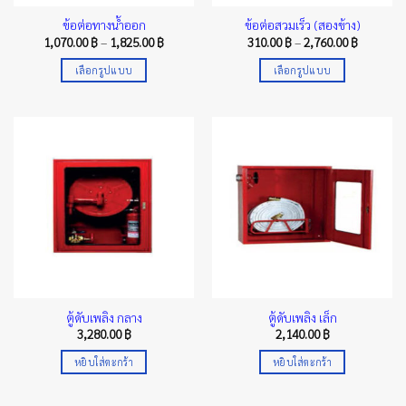
ข้อต่อทางน้ำออก
ข้อต่อสวมเร็ว (สองข้าง)
Price
Price
1,070.00
฿
–
1,825.00
฿
310.00
฿
–
2,760.00
฿
range:
range:
1,070.00 ฿
310.00 ฿
เลือกรูปแบบ
เลือกรูปแบบ
through
through
1,825.00 ฿
2,760.00 
This
This
product
product
has
has
multiple
multiple
variants.
variants.
The
The
options
options
may
may
be
be
chosen
chosen
on
on
the
the
ตู้ดับเพลิง กลาง
ตู้ดับเพลิง เล็ก
product
product
3,280.00
฿
2,140.00
฿
page
page
หยิบใส่ตะกร้า
หยิบใส่ตะกร้า