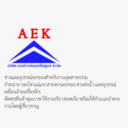
has
multiple
variants.
The
options
may
be
chosen
on
the
product
page
ช่างและอุปกรณ์ยกของสำหรับงานอุตสาหกรรม
จำหน่าย รอกโซ่ แม่แรง สายพานยกของ สายส่งน้ำ และอุปกรณ์
เคลื่อนย้ายเครื่องจักร
คัดสรรสินค้าคุณภาพ ใช้งานจริง ปลอดภัย พร้อมให้คำแนะนำตรง
งานโดยผู้เชี่ยวชาญ