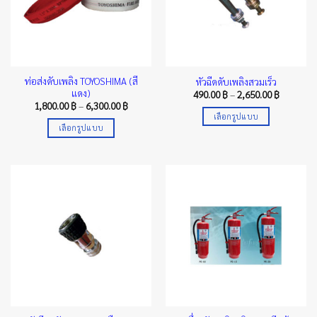
may
be
chosen
on
the
ท่อส่งดับเพลิง TOYOSHIMA (สี
หัวฉีดดับเพลิงสวมเร็ว
product
แดง)
Price
490.00
฿
–
2,650.00
฿
page
range:
Price
1,800.00
฿
–
6,300.00
฿
490.00 ฿
range:
เลือกรูปแบบ
through
1,800.00 ฿
เลือกรูปแบบ
2,650.00 
This
through
6,300.00 ฿
This
product
product
has
has
multiple
multiple
variants.
variants.
The
The
options
options
may
may
be
be
chosen
chosen
on
on
the
the
product