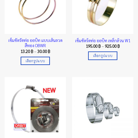
options
options
may
may
be
be
chosen
chosen
on
on
the
the
เข็มขัดรัดท่อ ออบิท แบบเส้นลวด
เข็มขัดร้ดท่อ ออบิท เหล็กล้วน W1
product
product
สีทอง OBWR
Price
195.00
฿
–
925.00
฿
page
page
range:
Price
13.20
฿
–
30.00
฿
195.00 ฿
range:
เลือกรูปแบบ
through
13.20 ฿
เลือกรูปแบบ
925.00 ฿
This
through
30.00 ฿
This
product
product
has
has
multiple
multiple
variants.
variants.
The
The
options
options
may
may
be
be
chosen
chosen
on
on
the