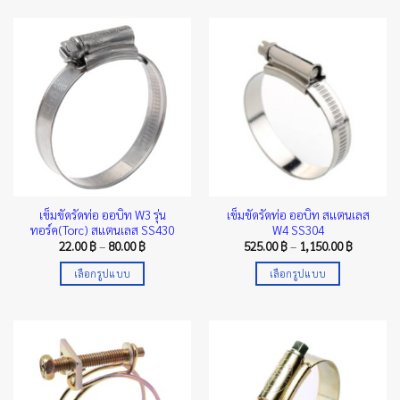
product
product
has
has
multiple
multiple
variants.
variants.
The
The
options
options
may
may
be
be
chosen
chosen
on
on
the
the
เข็มขัดรัดท่อ ออบิท W3 รุ่น
เข็มขัดรัดท่อ ออบิท สแตนเลส
product
product
ทอร์ค(Torc) สแตนเลส SS430
W4 SS304
page
page
Price
Price
22.00
฿
–
80.00
฿
525.00
฿
–
1,150.00
฿
range:
range:
22.00 ฿
525.00 ฿
เลือกรูปแบบ
เลือกรูปแบบ
through
through
80.00 ฿
1,150.00 
This
This
product
product
has
has
multiple
multiple
variants.
variants.
The
The