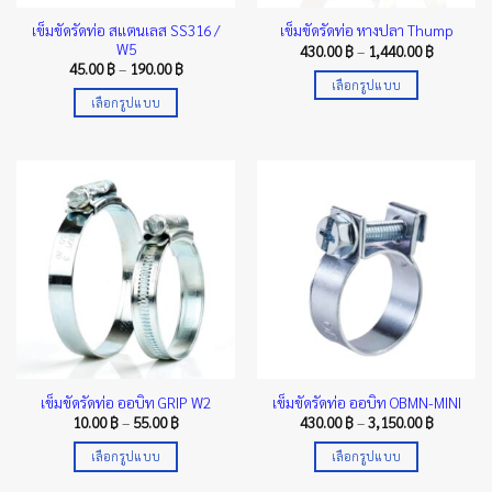
เข็มขัดรัดท่อ สแตนเลส SS316 /
เข็มขัดรัดท่อ หางปลา Thump
W5
Price
430.00
฿
–
1,440.00
฿
range:
Price
45.00
฿
–
190.00
฿
430.00 ฿
range:
เลือกรูปแบบ
through
45.00 ฿
เลือกรูปแบบ
1,440.00 
This
through
190.00 ฿
This
product
product
has
has
multiple
multiple
variants.
variants.
The
The
options
options
may
may
be
be
chosen
chosen
on
on
the
the
product
เข็มขัดรัดท่อ ออบิท GRIP W2
เข็มขัดรัดท่อ ออบิท OBMN-MINI
product
page
Price
Price
10.00
฿
–
55.00
฿
430.00
฿
–
3,150.00
฿
page
range:
range:
10.00 ฿
430.00 ฿
เลือกรูปแบบ
เลือกรูปแบบ
through
through
55.00 ฿
3,150.00 
This
This