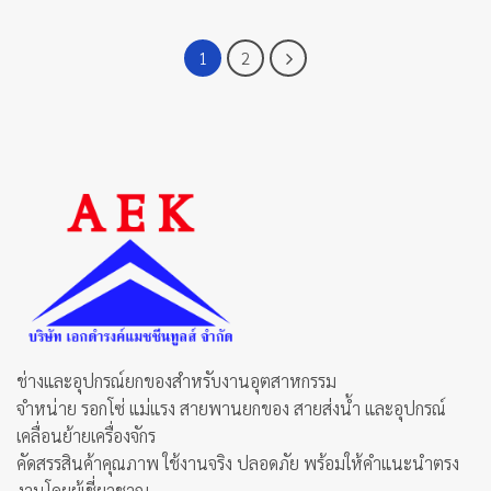
This
product
product
has
has
multiple
1
2
multiple
variants.
variants.
The
The
options
options
may
may
be
be
chosen
chosen
on
on
the
the
product
product
page
page
ช่างและอุปกรณ์ยกของสำหรับงานอุตสาหกรรม
จำหน่าย รอกโซ่ แม่แรง สายพานยกของ สายส่งน้ำ และอุปกรณ์
เคลื่อนย้ายเครื่องจักร
คัดสรรสินค้าคุณภาพ ใช้งานจริง ปลอดภัย พร้อมให้คำแนะนำตรง
งานโดยผู้เชี่ยวชาญ