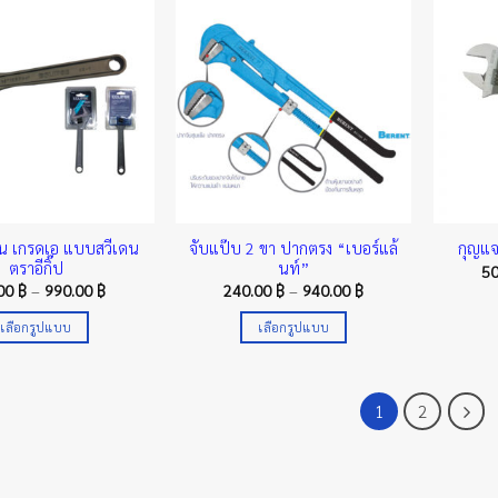
has
has
multiple
multiple
variants.
variants.
The
The
options
options
may
may
be
be
chosen
chosen
on
on
the
the
อน เกรดเอ แบบสวีเดน
จับแป๊บ 2 ขา ปากตรง “เบอร์แล้
กุญแจเ
product
product
ตราอีกิ๊ป
นท์”
5
page
page
Price
Price
.00
฿
–
990.00
฿
240.00
฿
–
940.00
฿
range:
range:
500.00 ฿
240.00 ฿
เลือกรูปแบบ
เลือกรูปแบบ
through
through
990.00 ฿
940.00 ฿
This
This
product
product
has
has
1
2
multiple
multiple
variants.
variants.
The
The