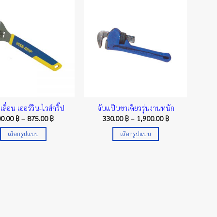
has
has
multiple
multiple
variants.
variants.
The
The
options
options
may
may
be
be
chosen
chosen
on
on
the
the
ลื่อน เออร์วิน-ไวส์กริ๊ป
จับแป๊บขาเดียวรุ่นงานหนัก
product
product
Price
Price
00.00
฿
–
875.00
฿
330.00
฿
–
1,900.00
฿
range:
range:
page
page
500.00 ฿
330.00 ฿
เลือกรูปแบบ
เลือกรูปแบบ
through
through
875.00 ฿
1,900.00 ฿
This
This
product
product
has
has
multiple
multiple
variants.
variants.
The
The
options
options