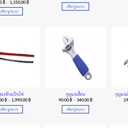
range:
Price
00
฿
–
1,150.00
฿
2,010.00 ฿
range:
เลือกรูปแบบ
through
270.00 ฿
เลือกรูปแบบ
7,100.00 ฿
This
through
1,150.00 ฿
This
product
product
has
has
multiple
multiple
variants.
variants.
The
The
options
options
may
may
be
be
chosen
chosen
on
on
the
the
product
ญแจจับแป๊บโซ่
กุญแจเลื่อน
กุญแจเล
product
page
Price
Price
.00
฿
–
1,990.00
฿
90.00
฿
–
340.00
฿
2
range:
range:
page
1,350.00 ฿
90.00 ฿
เลือกรูปแบบ
เลือกรูปแบบ
through
through
1,990.00 ฿
340.00 ฿
This
This
product
product