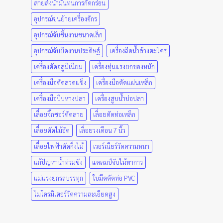
สายส่งน้ำมันทนการกัดกร่อน
อุปกรณ์ขนย้ายเครื่องจักร
อุปกรณ์จับชิ้นงานขนาดเล็ก
อุปกรณ์จับยึดงานประดิษฐ์
เครื่องฉีดน้ำล้างตะไคร่
เครื่องตัดอลูมิเนียม
เครื่องทุ่นแรงยกของหนัก
เครื่องมือตัดลวดแข็ง
เครื่องมือตัดแผ่นเหล็ก
เครื่องมือบีบหางปลา
เครื่องสูบน้ำบ่อปลา
เลื่อยจิ๊กซอว์ตัดลาย
เลื่อยตัดท่อเหล็ก
เลื่อยตัดไม้อัด
เลื่อยวงเดือน 7 นิ้ว
เลื่อยไฟฟ้าตัดกิ่งไม้
เวอร์เนียร์วัดความหนา
แก้ปัญหาน้ำท่วมขัง
แคลมป์จับไม้ทากาว
แม่แรงยกรถบรรทุก
ใบมีดตัดท่อ PVC
ไมโครมิเตอร์วัดความละเอียดสูง