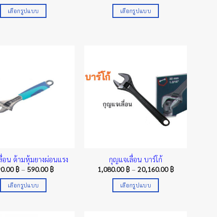
range:
range:
2,054.00 ฿
170.00 ฿
เลือกรูปแบบ
เลือกรูปแบบ
through
through
17,000.00 ฿
810.00 ฿
This
This
product
product
has
has
multiple
multiple
variants.
variants.
The
The
options
options
may
may
be
be
chosen
chosen
on
on
the
the
product
product
ื่อน ด้ามหุ้มยางผ่อนแรง
กุญแจเลื่อน บาร์โก้
page
page
Price
Price
90.00
฿
–
590.00
฿
1,080.00
฿
–
20,160.00
฿
range:
range:
290.00 ฿
1,080.00 ฿
เลือกรูปแบบ
เลือกรูปแบบ
through
through
590.00 ฿
20,160.00 ฿
This
This
product
product