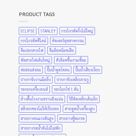
PRODUCT TAGS
ECLIPSE
STANLEY
กรรไกรตัดกิ่งไม้ใหญ่
กรรไกรตัดซีไลน์
คัตเตอร์อุตสาหกรรม
คีมปอกสายไฟ
คีมล็อคน็อตเสีย
ตัดสายไฟเส้นใหญ่
ตัวล็อคชิ้นงานเชื่อม
ท่ออ่อนส่งลม
ปั๊มน้ำดูดโคลน
ปั๊มน้ำเสียงเงียบ
ปากกาจับงานมิลลิ่ง
ปากกาจับเหล็กเจาะรู
รอกยกเครื่องยนต์
รอกโยกโซ่ 1 ตัน
ล้างพื้นโรงงานคราบฝังแน่น
วิธีดัดเหล็กเส้นเล็ก
สลิงยกของไม่ให้เป็นรอย
สายดูดน้ำเครื่องสูบ
สายยางทนแรงดันสูง
สายยางฟู้ดเกรด
สายยางรดน้ำต้นไม้ไม่พับ