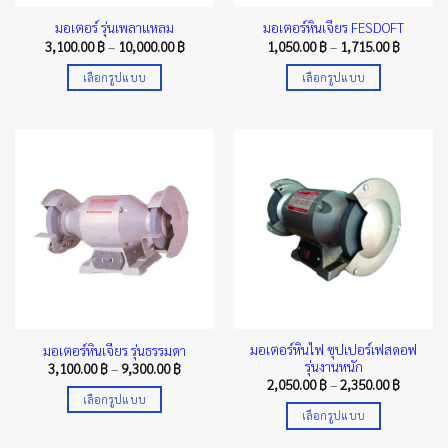
มอเตอร์ รุ่นเพลาแหลม
มอเตอร์หินเจียร FESDOFT
Price
Price
3,100.00
฿
–
10,000.00
฿
1,050.00
฿
–
1,715.00
฿
range:
range:
3,100.00 ฿
1,050.00
เลือกรูปแบบ
เลือกรูปแบบ
through
through
10,000.00 ฿
1,715.00
This
This
product
product
has
has
multiple
multiple
variants.
variants.
The
The
options
options
may
may
be
be
chosen
chosen
on
on
the
the
มอเตอร์หินไฟ ซุปเปอร์เฟสดอฟ
มอเตอร์หินเจียร รุ่นธรรมดา
product
product
รุ่นงานหนัก
Price
3,100.00
฿
–
9,300.00
฿
page
page
range:
Price
2,050.00
฿
–
2,350.00
฿
3,100.00 ฿
range:
เลือกรูปแบบ
through
2,050.00
เลือกรูปแบบ
9,300.00 ฿
This
through
2,350.00
This
product