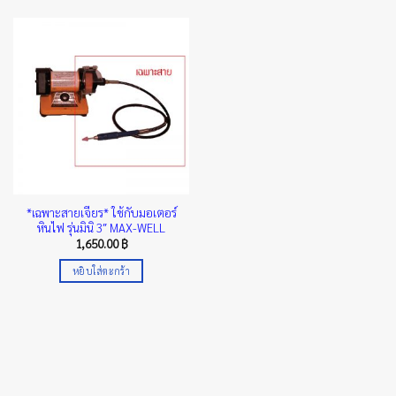
product
has
has
multiple
multiple
variants.
variants.
The
The
options
options
may
may
be
be
chosen
chosen
on
on
the
the
product
*เฉพาะสายเจียร* ใช้กับมอเตอร์
product
page
หินไฟ รุ่นมินิ 3″ MAX-WELL
page
1,650.00
฿
หยิบใส่ตะกร้า