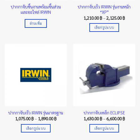
product
ปากกาจับชิ้นงานพร้อมชิ้นส่วน
ปากกาจับเร็ว IRWIN รุ่นงานหนัก
page
และอะไหล่ IRWIN
“XP”
Price
1,210.00
฿
–
2,125.00
฿
range:
อ่านเพิ่ม
1,210.00
เลือกรูปแบบ
through
2,125.00
This
product
has
multiple
variants.
The
options
may
be
chosen
on
the
ปากกาจับเร็ว IRWIN รุ่นมาตรฐาน
ปากกาจับเหล็ก ECLIPSE
product
Price
Price
1,075.00
฿
–
1,890.00
฿
1,630.00
฿
–
6,600.00
฿
page
range:
range:
1,075.00 ฿
1,630.00
เลือกรูปแบบ
เลือกรูปแบบ
through
through
1,890.00 ฿
6,600.00
This
This