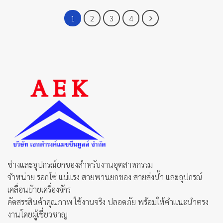
product
product
has
has
1
2
3
4
multiple
multiple
variants.
variants.
The
The
options
options
may
may
be
be
chosen
chosen
on
on
the
the
product
product
page
page
ช่างและอุปกรณ์ยกของสำหรับงานอุตสาหกรรม
จำหน่าย รอกโซ่ แม่แรง สายพานยกของ สายส่งน้ำ และอุปกรณ์
เคลื่อนย้ายเครื่องจักร
คัดสรรสินค้าคุณภาพ ใช้งานจริง ปลอดภัย พร้อมให้คำแนะนำตรง
งานโดยผู้เชี่ยวชาญ