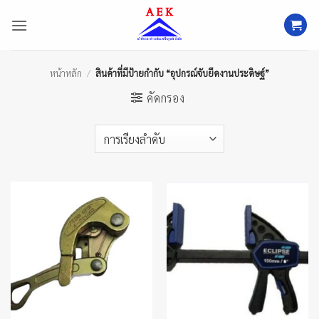
ข้าม
ไป
ยัง
เนื้อหา
หน้าหลัก
/
สินค้าที่มีป้ายกำกับ “อุปกรณ์จับยึดงานประดิษฐ์”
คัดกรอง