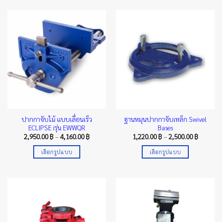
product
has
multiple
variants.
The
options
may
be
chosen
on
the
ปากกาจับไม้ แบบเลื่อนเร็ว
ฐานหมุนปากกาจับเหล็ก Swivel
product
ECLIPSE iรุ่น EWWQR
Bases
page
Price
Price
2,950.00
฿
–
4,160.00
฿
1,220.00
฿
–
2,500.00
฿
range:
range:
2,950.00 ฿
1,220.00
เลือกรูปแบบ
เลือกรูปแบบ
through
through
4,160.00 ฿
2,500.00
This
This
product
product
has
has
multiple
multiple
variants.
variants.
The
The