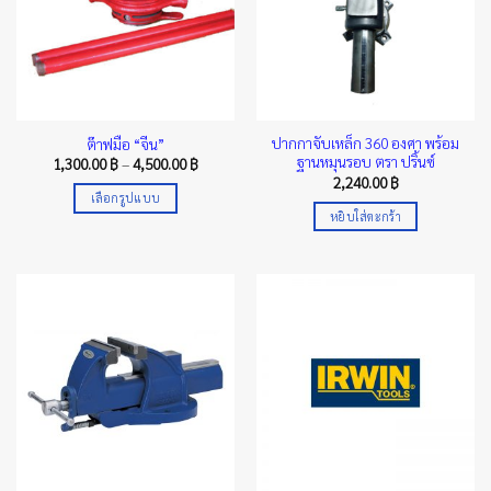
options
options
may
may
be
be
chosen
chosen
on
on
the
the
ปากกาจับเหล็ก 360 องศา พร้อม
ต๊าฟมือ “จีน”
product
product
ฐานหมุนรอบ ตรา ปริ้นซ์
Price
1,300.00
฿
–
4,500.00
฿
page
page
range:
2,240.00
฿
1,300.00 ฿
เลือกรูปแบบ
through
หยิบใส่ตะกร้า
4,500.00 ฿
This
product
has
multiple
variants.
The
options
may
be
chosen
on
the