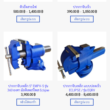
ตัวยึดสายไฟ
ปากกาจับเร็ว
Price
Price
500.00
฿
–
1,400.00
฿
390.00
฿
–
1,050.00
฿
range:
range:
500.00 ฿
390.00 ฿
เลือกรูปแบบ
เลือกรูปแบบ
through
through
1,400.00 ฿
1,050.00 
This
This
product
product
has
has
multiple
multiple
variants.
variants.
The
The
options
options
may
may
be
be
chosen
chosen
on
on
the
the
ปากกาจับเหล็ก 5″ EMPV-5 รุ่น
ปากกาจับเหล็ก แบบปลดเร็ว
product
product
360 องศา มัลติเพอร์โพส Eclipse
ECLIPSE / รุ่น EQRV
page
page
Price
3,900.00
฿
4,400.00
฿
–
8,600.00
฿
range:
4,400.00
หยิบใส่ตะกร้า
เลือกรูปแบบ
through
8,600.00
This