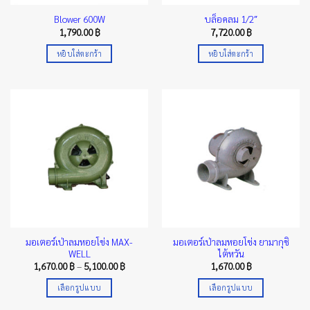
Blower 600W
บล็อคลม 1/2″
1,790.00
฿
7,720.00
฿
หยิบใส่ตะกร้า
หยิบใส่ตะกร้า
มอเตอร์เป่าลมหอยโข่ง MAX-
มอเตอร์เป่าลมหอยโข่ง ยามากุชิ
WELL
ไต้หวัน
Price
1,670.00
฿
–
5,100.00
฿
1,670.00
฿
range:
1,670.00 ฿
เลือกรูปแบบ
เลือกรูปแบบ
through
5,100.00 ฿
This
This