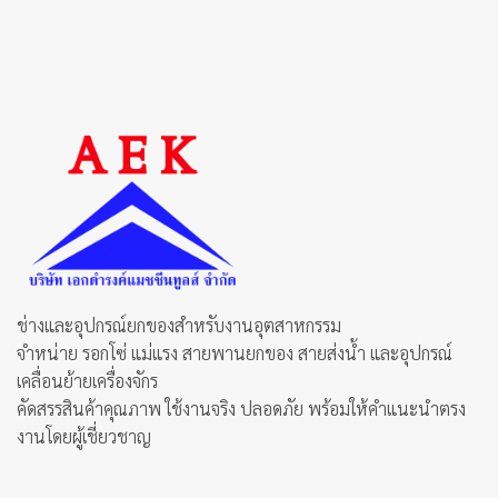
product
product
has
has
multiple
multiple
variants.
variants.
The
The
options
options
may
may
be
be
chosen
chosen
on
on
the
the
product
product
page
page
ช่างและอุปกรณ์ยกของสำหรับงานอุตสาหกรรม
จำหน่าย รอกโซ่ แม่แรง สายพานยกของ สายส่งน้ำ และอุปกรณ์
เคลื่อนย้ายเครื่องจักร
คัดสรรสินค้าคุณภาพ ใช้งานจริง ปลอดภัย พร้อมให้คำแนะนำตรง
งานโดยผู้เชี่ยวชาญ