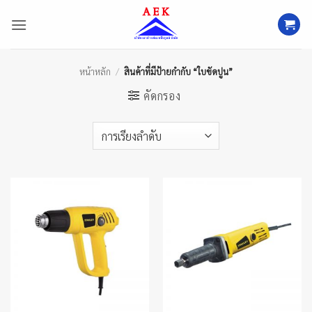
ข้าม
ไป
ยัง
เนื้อหา
หน้าหลัก
/
สินค้าที่มีป้ายกำกับ “ใบขัดปูน”
คัดกรอง