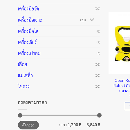
เครื่องมือวัด
(20)
เครื่องมือเจาะ
(28)
เครื่องมือไส
(8)
เครื่องเจียร์
(7)
เครื่องเป่าลม
(4)
เลื่อย
(26)
แม่เหล็ก
(10)
Open Re
Rulrs เทป
ไขควง
(10)
กลาส-ร
กรองตามราคา
ราคา
ราคา
ราคา
1,200 ฿
—
5,840 ฿
คัดกรอง
ต่ำ
สูงสุด
สุด