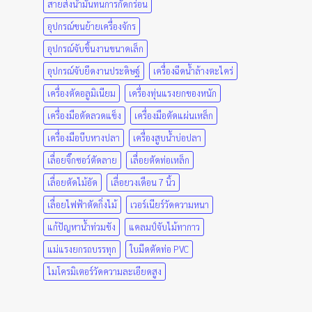
สายส่งน้ำมันทนการกัดกร่อน
อุปกรณ์ขนย้ายเครื่องจักร
อุปกรณ์จับชิ้นงานขนาดเล็ก
อุปกรณ์จับยึดงานประดิษฐ์
เครื่องฉีดน้ำล้างตะไคร่
เครื่องตัดอลูมิเนียม
เครื่องทุ่นแรงยกของหนัก
เครื่องมือตัดลวดแข็ง
เครื่องมือตัดแผ่นเหล็ก
เครื่องมือบีบหางปลา
เครื่องสูบน้ำบ่อปลา
เลื่อยจิ๊กซอว์ตัดลาย
เลื่อยตัดท่อเหล็ก
เลื่อยตัดไม้อัด
เลื่อยวงเดือน 7 นิ้ว
เลื่อยไฟฟ้าตัดกิ่งไม้
เวอร์เนียร์วัดความหนา
แก้ปัญหาน้ำท่วมขัง
แคลมป์จับไม้ทากาว
แม่แรงยกรถบรรทุก
ใบมีดตัดท่อ PVC
ไมโครมิเตอร์วัดความละเอียดสูง