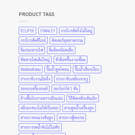
PRODUCT TAGS
ECLIPSE
STANLEY
กรรไกรตัดกิ่งไม้ใหญ่
กรรไกรตัดซีไลน์
คัตเตอร์อุตสาหกรรม
คีมปอกสายไฟ
คีมล็อคน็อตเสีย
ตัดสายไฟเส้นใหญ่
ตัวล็อคชิ้นงานเชื่อม
ท่ออ่อนส่งลม
ปั๊มน้ำดูดโคลน
ปั๊มน้ำเสียงเงียบ
ปากกาจับงานมิลลิ่ง
ปากกาจับเหล็กเจาะรู
รอกยกเครื่องยนต์
รอกโยกโซ่ 1 ตัน
ล้างพื้นโรงงานคราบฝังแน่น
วิธีดัดเหล็กเส้นเล็ก
สลิงยกของไม่ให้เป็นรอย
สายดูดน้ำเครื่องสูบ
สายยางทนแรงดันสูง
สายยางฟู้ดเกรด
สายยางรดน้ำต้นไม้ไม่พับ