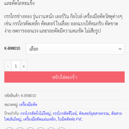
และตัดโลหะแข็ง
กรรไกรช่างทอง รุ่นงานหนัก เออร์วิน กิลโบล์ เครื่องมือตัดวัสดุต่างๆ
เช่น กรรไกรตัดเหล็ก คัตเตอร์ ใบเลื่อย ออกแบบให้คมกริบ ตัดขาด
ง่าย ลดการออกแรง และรอยตัดมีความคมชัด ไม่เสียรูป
K-IRW010
จำนวน กรรไกรช่างทอง รุ่นงานหนัก เออร์วิน กิลโบล์ ชิ้น
หยิบใส่ตะกร้า
รหัสสินค้า:
K-IRW010
หมวดหมู่:
เครื่องมือต้ด
ป้ายกำกับ:
กรรไกรตัดกิ่งไม้ใหญ่
,
กรรไกรตัดซีไลน์
,
คัตเตอร์อุตสาหกรรม
,
ตัดสาย
ไฟเส้นใหญ่
,
เครื่องมือตัดแผ่นเหล็ก
,
ใบมีดตัดท่อ PVC