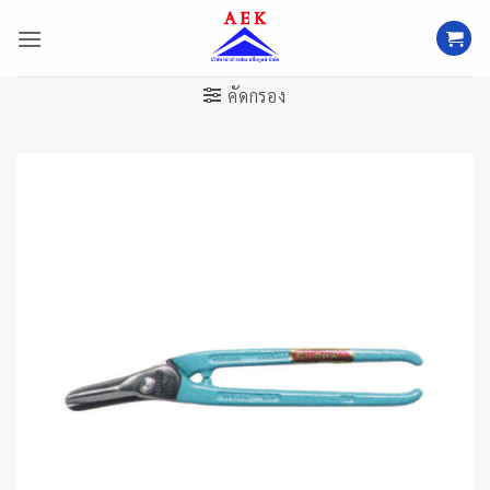
ข้าม
ไป
ยัง
เนื้อหา
คัดกรอง