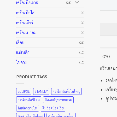
เครื่องมือเจาะ
(28)
เครื่องมือไส
(8)
เครื่องเจียร์
(7)
เครื่องเป่าลม
(4)
เลื่อย
(26)
แม่เหล็ก
(10)
TOYO
ไขควง
(10)
กว๊านเอนก
PRODUCT TAGS
รอกโยก
เครื่อ
ECLIPSE
STANLEY
กรรไกรตัดกิ่งไม้ใหญ่
อุปกรณ
กรรไกรตัดซีไลน์
คัตเตอร์อุตสาหกรรม
คีมปอกสายไฟ
คีมล็อคน็อตเสีย
ตัดสายไฟเส้นใหญ่
ตัวล็อคชิ้นงานเชื่อม