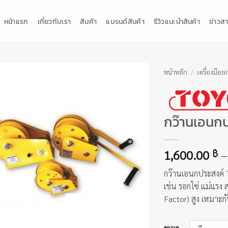
หน้าแรก
เกี่ยวกับเรา
สินค้า
แบรนด์สินค้า
รีวิวแนะนำสินค้า
ข่าวสา
หน้าหลัก
/
เครื่องมือย
กว๊านเอนก
1,600.00
–
฿
กว๊านเอนกประสงค์
เช่น รอกโซ่ แม่แรง
Factor) สูง เหมาะก
ขนาด