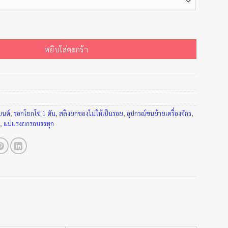
สงค์ TOYO ชิ้น
หยิบใส่ตะกร้า
ยนต์
,
รอกโยกโซ่ 1 ตัน
,
สลิงยกของไม่ให้เป็นรอย
,
อุปกรณ์ขนย้ายเครื่องจักร
,
ก
,
แม่แรงยกรถบรรทุก