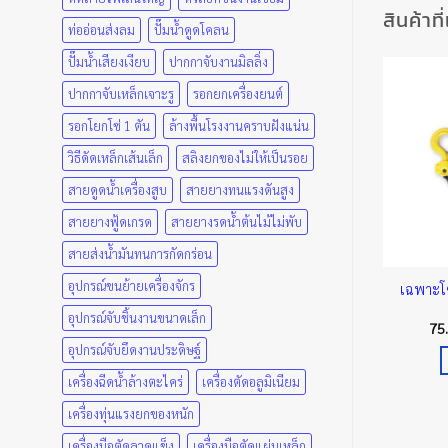
สินค้าที
ท่ออ่อนส่งลม
ปั๊มน้ำดูดโคลน
ปั๊มน้ำเสียงเงียบ
ปากกาจับงานมิลลิ่ง
ปากกาจับเหล็กเจาะรู
รอกยกเครื่องยนต์
รอกโยกโซ่ 1 ตัน
ล้างพื้นโรงงานคราบฝังแน่น
วิธีดัดเหล็กเส้นเล็ก
สลิงยกของไม่ให้เป็นรอย
สายดูดน้ำเครื่องสูบ
สายยางทนแรงดันสูง
สายยางฟู้ดเกรด
สายยางรดน้ำต้นไม้ไม่พับ
สายส่งน้ำมันทนการกัดกร่อน
อุปกรณ์ขนย้ายเครื่องจักร
เฉพาะโ
ตะขอรอกโซ่ โตโย
รอกโยกโซ่ ตราโตโย
Price
Price
00
฿
–
500.00
฿
2,500.00
฿
–
8,200.00
฿
อุปกรณ์จับชิ้นงานขนาดเล็ก
range:
range:
75
250.00 ฿
2,500.00 ฿
เลือกรูปแบบ
เลือกรูปแบบ
อุปกรณ์จับยึดงานประดิษฐ์
through
through
500.00 ฿
8,200.00 ฿
This
This
เครื่องฉีดน้ำล้างตะไคร่
เครื่องตัดอลูมิเนียม
product
product
has
has
เครื่องทุ่นแรงยกของหนัก
multiple
multiple
เครื่องมือตัดลวดแข็ง
เครื่องมือตัดแผ่นเหล็ก