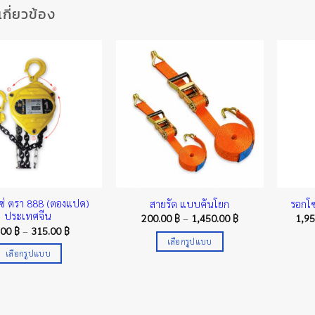
่เกี่ยวข้อง
ซ่ ตรา 888 (ตองแปด)
สายรัด แบบคันโยก
รอกโซ
ประเทศจีน
Price
200.00
฿
–
1,450.00
฿
1,9
range:
Price
.00
฿
–
315.00
฿
200.00 ฿
range:
เลือกรูปแบบ
through
75.00 ฿
เลือกรูปแบบ
1,450.00 ฿
This
through
315.00 ฿
This
product
product
has
has
multiple