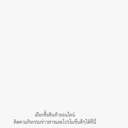
variants.
variants.
The
The
options
options
may
may
be
be
chosen
chosen
on
on
the
the
product
product
page
page
เลือกซื้อสินค้าออนไลน์
ติดตามกิจกรรมข่าวสารและโปรโมชั่นดีๆได้ที่นี่