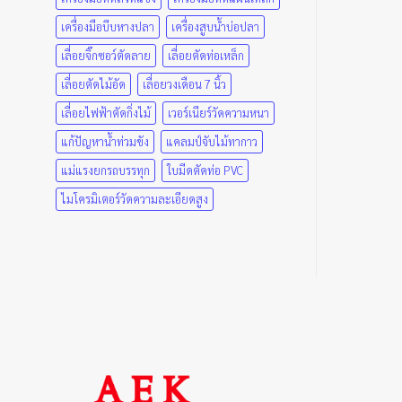
variants.
variants.
เครื่องมือบีบหางปลา
เครื่องสูบน้ำบ่อปลา
The
The
options
options
เลื่อยจิ๊กซอว์ตัดลาย
เลื่อยตัดท่อเหล็ก
may
may
เลื่อยตัดไม้อัด
เลื่อยวงเดือน 7 นิ้ว
be
be
เลื่อยไฟฟ้าตัดกิ่งไม้
เวอร์เนียร์วัดความหนา
chosen
chosen
on
on
แก้ปัญหาน้ำท่วมขัง
แคลมป์จับไม้ทากาว
the
the
แม่แรงยกรถบรรทุก
ใบมีดตัดท่อ PVC
product
product
page
page
ไมโครมิเตอร์วัดความละเอียดสูง