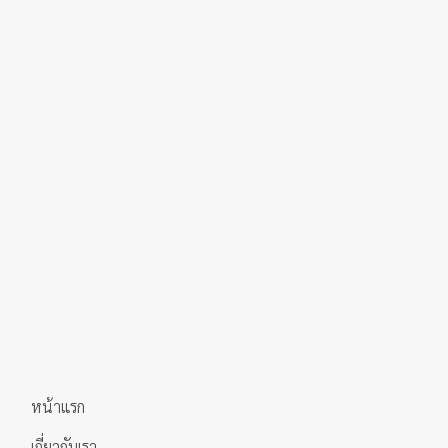
multiple
variants.
variants.
The
The
options
options
may
may
be
be
chosen
chosen
on
on
the
the
product
product
page
page
หน้าแรก
เกี่ยวกับเรา