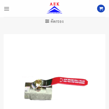
ข้าม
ไป
ยัง
เนื้อหา
คัดกรอง