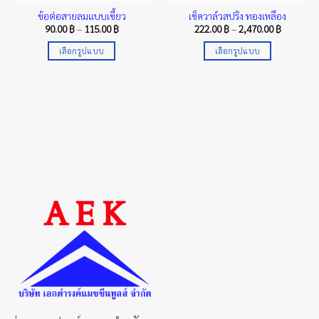
ข้อต่อสายลมแบบเขี้ยว
เช็ควาล์วสปริง ทองเหลือง
Price
Price
90.00
฿
–
115.00
฿
222.00
฿
–
2,470.00
฿
range:
range:
฿
90.00 ฿
222.00 ฿
เลือกรูปแบบ
เลือกรูปแบบ
h
through
through
0 ฿
115.00 ฿
2,470.00 
This
This
product
product
has
has
multiple
multiple
variants.
variants.
The
The
options
options
may
may
be
be
chosen
chosen
on
on
the
the
product
product
page
page