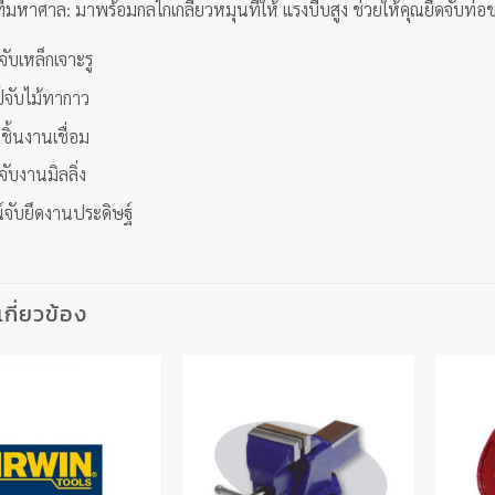
ที่มหาศาล: มาพร้อมกลไกเกลียวหมุนที่ให้ แรงบีบสูง ช่วยให้คุณยึดจับท่อ
ับเหล็กเจาะรู
จับไม้ทากาว
ชิ้นงานเชื่อม
ับงานมิลลิ่ง
์จับยึดงานประดิษฐ์
่เกี่ยวข้อง