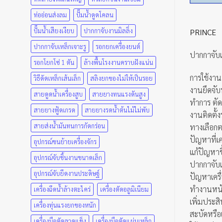
ท่ออ่อนส่งลม
ปั๊มน้ำดูดโคลน
ปั๊มน้ำเสียงเงียบ
ปากกาจับงานมิลลิ่ง
PRINCE
ปากกาจับเหล็กเจาะรู
รอกยกเครื่องยนต์
ปากกาจับแ
รอกโยกโซ่ 1 ตัน
ล้างพื้นโรงงานคราบฝังแน่น
การใช้งาน
วิธีดัดเหล็กเส้นเล็ก
สลิงยกของไม่ให้เป็นรอย
งานยึดจับ
สายดูดน้ำเครื่องสูบ
สายยางทนแรงดันสูง
ทำการ ตัด 
สายยางฟู้ดเกรด
สายยางรดน้ำต้นไม้ไม่พับ
งานติดตั้
สายส่งน้ำมันทนการกัดกร่อน
ทางเลือก
ปัญหาที่เค
อุปกรณ์ขนย้ายเครื่องจักร
แก้ปัญหาช
อุปกรณ์จับชิ้นงานขนาดเล็ก
ปากกาจับเห
อุปกรณ์จับยึดงานประดิษฐ์
ปัญหาเครื
ทำงานหนักไ
เครื่องฉีดน้ำล้างตะไคร่
เครื่องตัดอลูมิเนียม
เพิ่มประส
เครื่องทุ่นแรงยกของหนัก
สะบัดหรื
เครื่องมือตัดลวดแข็ง
เครื่องมือตัดแผ่นเหล็ก