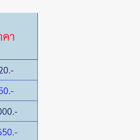
าคา
20.-
50.-
000.-
650.-