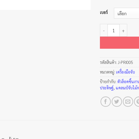
เบอร์
จำนวน ปากกาจับแป๊บตั
รหัสสินค้า:
J-PRI005
หมวดหมู่:
เครื่องมือจับ
ป้ายกำกับ:
ตัวล็อคชิ้นงา
ประดิษฐ์
,
แคลมป์จับไม้