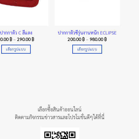
ปากกาตัว C สีแดง
ปากกาตัวซีรุ่นงานหนัก ECLIPSE
Price
Price
30.00
฿
–
290.00
฿
200.00
฿
–
980.00
฿
range:
range:
30.00 ฿
200.00 ฿
เลือกรูปแบบ
เลือกรูปแบบ
through
through
290.00 ฿
980.00 ฿
This
This
product
product
has
has
multiple
multiple
variants.
variants.
The
The
options
options
may
may
เลือกซื้อสินค้าออนไลน์
be
be
ติดตามกิจกรรมข่าวสารและโปรโมชั่นดีๆได้ที่นี่
chosen
chosen
on
on
the
the