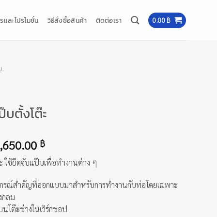
รและโปรโมชั่น
วิธีสั่งซื้อสินค้า
ติดต่อเรา
0.00
฿
บ
บตั้งโต๊ะ
Price
,650.00
฿
range:
ะ ใช้ยึดจับแป๊บเพื่อทำงานต่าง ๆ
620.00 ฿
through
ืออุปกรณ์สำคัญที่ออกแบบมาสำหรับการทำงานกับท่อโดยเฉพาะ
1,650.00 ฿
รงกลม
บนโต๊ะช่างในเวิร์กชอป