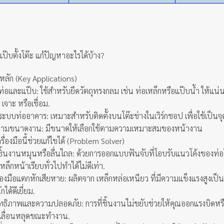
ป๊บตั้งโต๊ะ แก้ปัญหาอะไรได้บ้าง?
หลัก (Key Applications)
ท่อและแป๊บ: ใช้สำหรับยึดวัตถุทรงกลม เช่น ท่อเหล็กหรือแป๊บน้ำ ให้แน่น
เจาะ หรือเชื่อม.
งระบบท่ออาคาร: เหมาะสำหรับติดตั้งบนโต๊ะช่างในเวิร์กชอป เพื่อใช้เป็นจ
ตามขนาดงาน: มีขนาดให้เลือกใช้ตามความเหมาะสมของหน้างาน
รื่องมือนี้ช่วยแก้ไขได้ (Problem Solver)
ิ้นงานหมุนหรือลื่นไถล: ด้วยการออกแบบฟันจับที่โอบรับแนวโค้งของท่อโดยเ
ล็กหน้าเรียบทั่วไปทำได้ไม่ดีเท่า.
่องมือแตกหักเสียหาย: ผลิตจาก เหล็กหล่อเหนียว ที่มีความแข็งแรงสูง
ด้ดีเยี่ยม.
ิทธิภาพและความปลอดภัย: การที่ชิ้นงานไม่ขยับช่วยให้คุณออกแรงบิดหรือตัด
อเลื่อนหลุดขณะทำงาน.