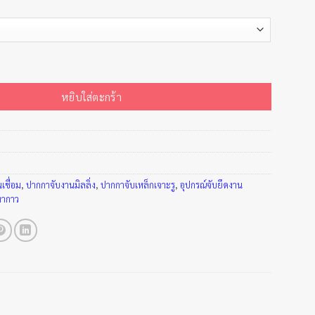
้งโต๊ะ ชิ้น
หยิบใส่ตะกร้า
นเชื่อม
,
ปากกาจับงานมิลลิ่ง
,
ปากกาจับเหล็กเจาะรู
,
อุปกรณ์จับยึดงาน
ทากาว