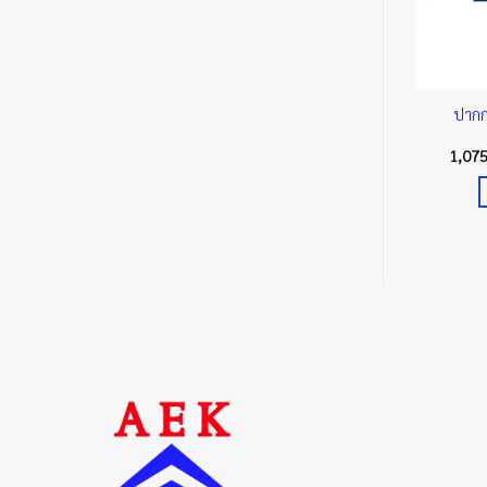
ชิ้นงานแบบตั้งโต๊ะ
ปากกาจับเหล็ก 360 องศา พร้อม
ปากก
า คอนคอร์ด
ฐานหมุนรอบ ตรา ปริ้นซ์
400.00
฿
2,240.00
฿
1,07
ยิบใส่ตะกร้า
หยิบใส่ตะกร้า