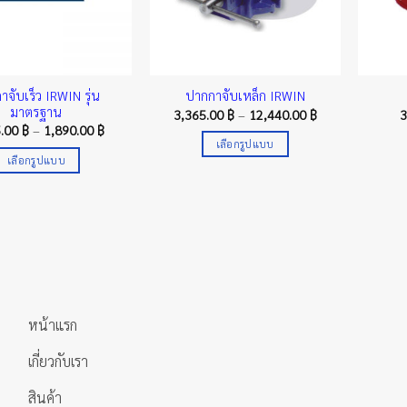
าจับเร็ว IRWIN รุ่น
ปากกาจับเหล็ก IRWIN
มาตรฐาน
Price
3,365.00
฿
–
12,440.00
฿
range:
Price
5.00
฿
–
1,890.00
฿
3,365.00 ฿
range:
เลือกรูปแบบ
through
1,075.00 ฿
เลือกรูปแบบ
12,440.00 ฿
This
through
1,890.00 ฿
This
product
product
has
has
multiple
multiple
variants.
variants.
The
The
options
options
may
หน้าแรก
may
be
be
chosen
เกี่ยวกับเรา
chosen
on
on
สินค้า
the