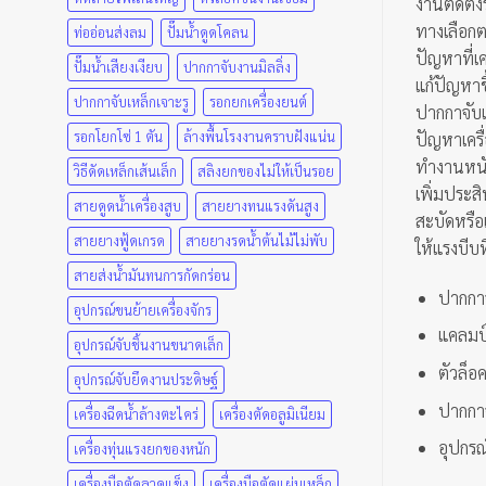
งานติดตั้
ทางเลือก
ท่ออ่อนส่งลม
ปั๊มน้ำดูดโคลน
ปัญหาที่เค
ปั๊มน้ำเสียงเงียบ
ปากกาจับงานมิลลิ่ง
แก้ปัญหาช
ปากกาจับเหล็กเจาะรู
รอกยกเครื่องยนต์
ปากกาจับเห
รอกโยกโซ่ 1 ตัน
ล้างพื้นโรงงานคราบฝังแน่น
ปัญหาเครื
ทำงานหนักไ
วิธีดัดเหล็กเส้นเล็ก
สลิงยกของไม่ให้เป็นรอย
เพิ่มประส
สายดูดน้ำเครื่องสูบ
สายยางทนแรงดันสูง
สะบัดหรื
สายยางฟู้ดเกรด
สายยางรดน้ำต้นไม้ไม่พับ
ให้แรงบีบ
สายส่งน้ำมันทนการกัดกร่อน
ปากกาจ
อุปกรณ์ขนย้ายเครื่องจักร
แคลมป์
อุปกรณ์จับชิ้นงานขนาดเล็ก
ตัวล็อค
อุปกรณ์จับยึดงานประดิษฐ์
ปากกาจ
เครื่องฉีดน้ำล้างตะไคร่
เครื่องตัดอลูมิเนียม
อุปกรณ
เครื่องทุ่นแรงยกของหนัก
เครื่องมือตัดลวดแข็ง
เครื่องมือตัดแผ่นเหล็ก