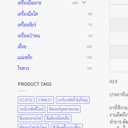
เครื่องมือเจาะ
(28)
เครื่องมือไส
(8)
เครื่องเจียร์
(7)
เครื่องเป่าลม
(4)
เลื่อย
(26)
แม่เหล็ก
(10)
ไขควง
(10)
REX
PRODUCT TAGS
ปากกาจับแ
ECLIPSE
STANLEY
กรรไกรตัดกิ่งไม้ใหญ่
การใช้งาน
กรรไกรตัดซีไลน์
คัตเตอร์อุตสาหกรรม
งานยึดจับ
คีมปอกสายไฟ
คีมล็อคน็อตเสีย
ทำการ ตัด 
ตัดสายไฟเส้นใหญ่
ตัวล็อคชิ้นงานเชื่อม