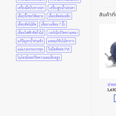
เครื่องมือบีบหางปลา
เครื่องสูบน้ำบ่อปลา
สินค้าที
เลื่อยจิ๊กซอว์ตัดลาย
เลื่อยตัดท่อเหล็ก
เลื่อยตัดไม้อัด
เลื่อยวงเดือน 7 นิ้ว
เลื่อยไฟฟ้าตัดกิ่งไม้
เวอร์เนียร์วัดความหนา
แก้ปัญหาน้ำท่วมขัง
แคลมป์จับไม้ทากาว
แม่แรงยกรถบรรทุก
ใบมีดตัดท่อ PVC
ไมโครมิเตอร์วัดความละเอียดสูง
ัวเอฟ IRWIN Pro
ปากกาตัว ซี เรคคอร์ด รุ่นปากลึก
ปากก
amps รุ่น S
พิเศษ 4″ IRWIN
1,63
Price
0
฿
–
1,250.00
฿
580.00
฿
range:
890.00 ฿
เลือกรูปแบบ
หยิบใส่ตะกร้า
through
1,250.00 ฿
This
product