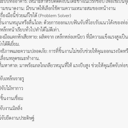
งระบบท่ออาคาร: เหมาะสำหรับติดตั้งบนโต๊ะช่างในเวิร์กชอป เพื่อใช้เป็นจ
ตามขนาดงาน: มีขนาดให้เลือกใช้ตามความเหมาะสมของหน้างาน
รื่องมือนี้ช่วยแก้ไขได้ (Problem Solver)
ิ้นงานหมุนหรือลื่นไถล: ด้วยการออกแบบฟันจับที่โอบรับแนวโค้งของท่อโดยเ
ล็กหน้าเรียบทั่วไปทำได้ไม่ดีเท่า.
่องมือแตกหักเสียหาย: ผลิตจาก เหล็กหล่อเหนียว ที่มีความแข็งแรงสูง
ด้ดีเยี่ยม.
ิทธิภาพและความปลอดภัย: การที่ชิ้นงานไม่ขยับช่วยให้คุณออกแรงบิดหรือตัด
อเลื่อนหลุดขณะทำงาน.
ที่มหาศาล: มาพร้อมกลไกเกลียวหมุนที่ให้ แรงบีบสูง ช่วยให้คุณยึดจับท่อ
ับเหล็กเจาะรู
จับไม้ทากาว
ชิ้นงานเชื่อม
ับงานมิลลิ่ง
์จับยึดงานประดิษฐ์