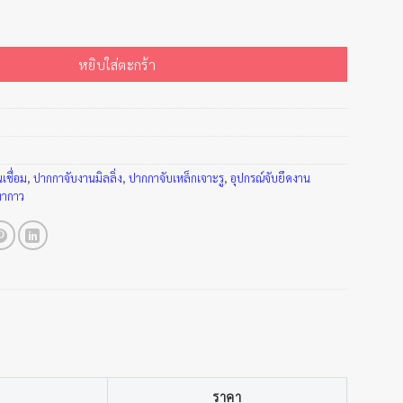
้งโต๊ะ ชิ้น
หยิบใส่ตะกร้า
นเชื่อม
,
ปากกาจับงานมิลลิ่ง
,
ปากกาจับเหล็กเจาะรู
,
อุปกรณ์จับยึดงาน
ทากาว
ราคา