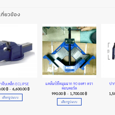
่เกี่ยวข้อง
แคล้มป์ยึดมุมฉาก 90 องศา ตรา
ปาก
าจับเหล็ก ECLIPSE
คอนคอร์ด
Price
0.00
฿
–
6,600.00
฿
range:
Price
990.00
฿
–
1,700.00
฿
1,5
1,630.00 ฿
range:
เลือกรูปแบบ
through
990.00 ฿
เลือกรูปแบบ
6,600.00 ฿
This
through
1,700.00 ฿
This
product
product