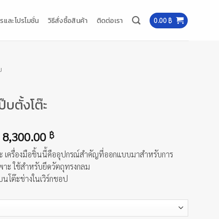
รและโปรโมชั่น
วิธีสั่งซื้อสินค้า
ติดต่อเรา
0.00
฿
บ
บตั้งโต๊ะ
Price
8,300.00
฿
range:
ะ เครื่องมือชิ้นนี้คืออุปกรณ์สำคัญที่ออกแบบมาสำหรับการ
2,200.00 ฿
าะ ใช้สำหรับยึดวัตถุทรงกลม
through
บนโต๊ะช่างในเวิร์กชอป
8,300.00 ฿