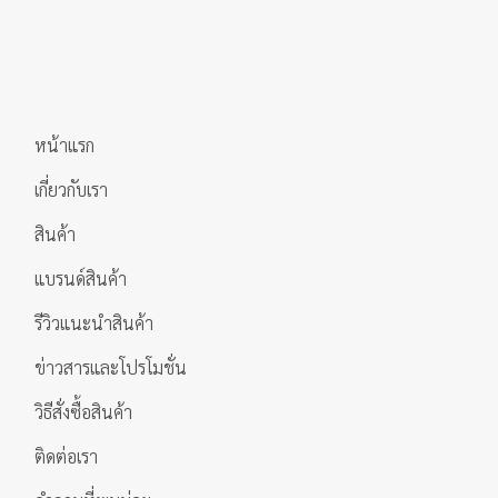
has
has
multiple
multiple
variants.
variants.
The
The
options
options
may
หน้าแรก
may
be
be
chosen
เกี่ยวกับเรา
chosen
on
on
สินค้า
the
the
product
แบรนด์สินค้า
product
page
page
รีวิวแนะนำสินค้า
ข่าวสารและโปรโมชั่น
วิธีสั่งซื้อสินค้า
ติดต่อเรา