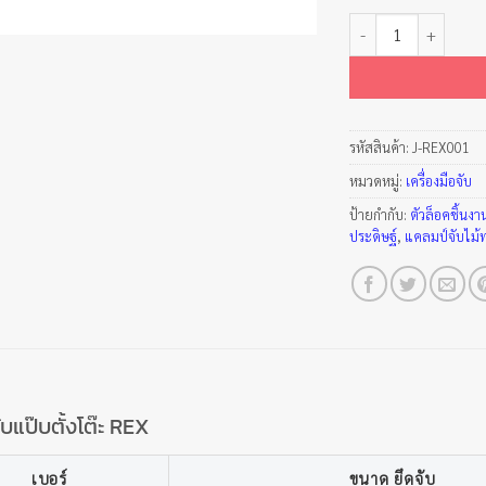
จำนวน ปากกาจับแป๊บตั
รหัสสินค้า:
J-REX001
หมวดหมู่:
เครื่องมือจับ
ป้ายกำกับ:
ตัวล็อคชิ้นงา
ประดิษฐ์
,
แคลมป์จับไม้
บแป๊บตั้งโต๊ะ REX
เบอร์
ขนาด ยึดจับ