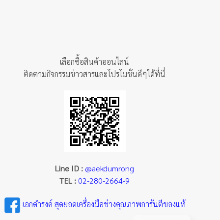
has
multiple
variants.
The
options
เลือกซื้อสินค้าออนไลน์
may
ติดตามกิจกรรมข่าวสารและโปรโมชั่นดีๆได้ที่นี่
be
chosen
on
the
product
page
Line ID :
@aekdumrong
TEL :
02-280-2664-9
เอกดำรงค์ สุดยอดเครื่องมือช่างคุณภาพการันตีของแท้