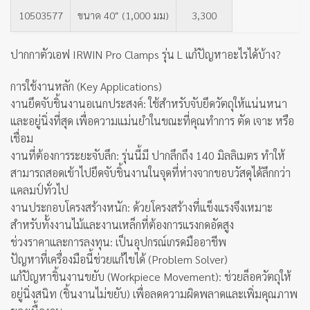
10503577
ขนาด 40″ (1,000 มม)
3,300
ปากกาตัวเอฟ IRWIN Pro Clamps รุ่น L แก้ปัญหาอะไรได้บ้าง?
การใช้งานหลัก (Key Applications)
งานยึดจับชิ้นงานอเนกประสงค์: ใช้สำหรับจับยึดวัตถุให้แน่นหนา
และอยู่นิ่งที่สุด เพื่อความแม่นยำในขณะที่คุณทำการ ตัด เจาะ หรือ
เชื่อม
งานที่ต้องการระยะจับลึก: รุ่นนี้มี ปากลึกถึง 140 มิลลิเมตร ทำให้
สามารถสอดเข้าไปยึดจับชิ้นงานในจุดที่ห่างจากขอบวัสดุได้ลึกกว่า
แคลมป์ทั่วไป
งานประกอบโครงสร้างหนัก: ด้วยโครงสร้างที่แข็งแรงจึงเหมาะ
สำหรับทั้งงานไม้และงานเหล็กที่ต้องการแรงกดอัดสูง
ช่วงราคาและการลงทุน: เป็นอุปกรณ์เกรดมืออาชีพ
ปัญหาที่เครื่องมือนี้ช่วยแก้ไขได้ (Problem Solver)
แก้ปัญหาชิ้นงานขยับ (Workpiece Movement): ช่วยล็อควัตถุให้
อยู่นิ่งสนิท (ชิ้นงานไม่ขยับ) เพื่อลดความผิดพลาดและเพิ่มคุณภาพ