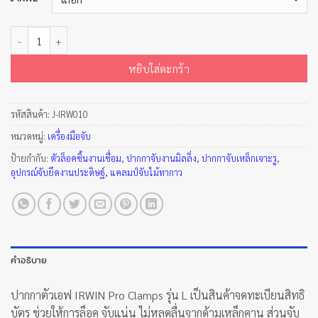
จำนวน ปากกาตัวเอฟ IRWIN Pro Clamps รุ่น L ชิ้น
หยิบใส่ตะกร้า
รหัสสินค้า:
J-IRW010
หมวดหมู่:
เครื่องมือจับ
ป้ายกำกับ:
ตัวล็อคชิ้นงานเชื่อม
,
ปากกาจับงานมิลลิ่ง
,
ปากกาจับเหล็กเจาะรู
,
อุปกรณ์จับยึดงานประดิษฐ์
,
แคลมป์จับไม้ทากาว
คำอธิบาย
ปากกาตัวเอฟ IRWIN Pro Clamps รุ่น L เป็นสินค้าจดทะเบียนสิทธิ
บัตร ช่วยให้การล็อค จับแน่น ไม่หลุดลื่นจากด้ามเหล็กคาน ส่วนจับ