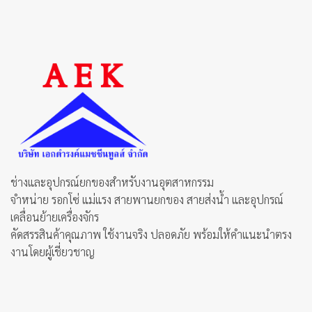
variants.
The
The
options
options
may
may
be
be
chosen
chosen
on
on
the
the
product
product
page
page
ช่างและอุปกรณ์ยกของสำหรับงานอุตสาหกรรม
จำหน่าย รอกโซ่ แม่แรง สายพานยกของ สายส่งน้ำ และอุปกรณ์
เคลื่อนย้ายเครื่องจักร
คัดสรรสินค้าคุณภาพ ใช้งานจริง ปลอดภัย พร้อมให้คำแนะนำตรง
งานโดยผู้เชี่ยวชาญ