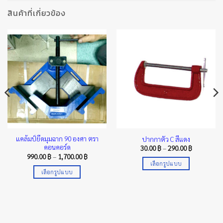
สินค้าที่เกี่ยวข้อง
แคล้มป์ยึดมุมฉาก 90 องศา ตรา
ปากกาตัว C สีแดง
คอนคอร์ด
Price
30.00
฿
–
290.00
฿
range:
Price
990.00
฿
–
1,700.00
฿
30.00 ฿
range:
เลือกรูปแบบ
through
990.00 ฿
เลือกรูปแบบ
290.00 ฿
This
through
1,700.00 ฿
This
product
product
has
has
multiple
multiple
variants.