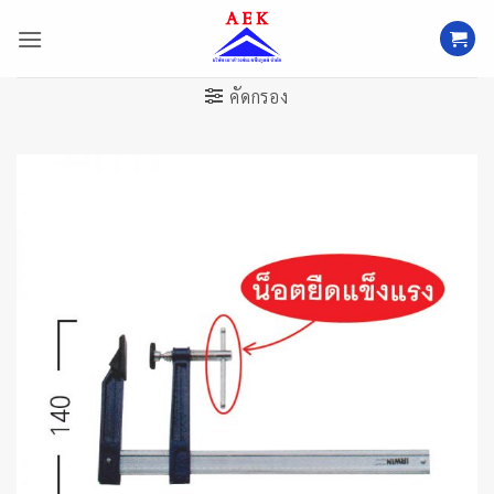
ข้าม
ไป
ยัง
เนื้อหา
คัดกรอง