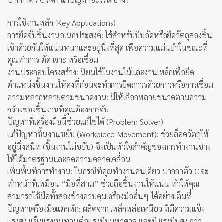
การใช้งานหลัก (Key Applications)
การยึดจับชิ้นงานอเนกประสงค์: ใช้สำหรับบีบอัดหรือยึดวัตถุสองชิ้น
เข้าด้วยกันให้แน่นหนาและอยู่นิ่งที่สุด เพื่อความแม่นยำในขณะที่
คุณทำการ ตัด เจาะ หรือเชื่อม
งานประกอบโครงสร้าง: นิยมใช้ในงานไม้และงานเหล็กเพื่อยึด
ตำแหน่งชิ้นงานให้คงที่ก่อนจะทำการยึดถาวรด้วยกาวหรือการเชื่อม
ความหลากหลายตามขนาดงาน: มีให้เลือกหลายขนาดตามความ
กว้างของชิ้นงานที่คุณต้องการจับ
ปัญหาที่เครื่องมือนี้ช่วยแก้ไขได้ (Problem Solver)
แก้ปัญหาชิ้นงานขยับ (Workpiece Movement): ช่วยล็อควัตถุให้
อยู่นิ่งสนิท (ชิ้นงานไม่ขยับ) ซึ่งเป็นหัวใจสำคัญของการทำงานช่าง
ให้ได้มาตรฐานและลดความคลาดเคลื่อน
เพิ่มพื้นที่การทำงาน: ในกรณีที่คุณทำงานคนเดียว ปากกาตัว C จะ
ทำหน้าที่เหมือน “มือที่สาม” ช่วยถือชิ้นงานให้แน่น ทำให้คุณ
สามารถใช้มือทั้งสองข้างควบคุมเครื่องมืออื่นๆ ได้อย่างเต็มที่
ปัญหาเครื่องมือแตกหัก: ผลิตจาก เหล็กหล่อเหนียว ที่มีความแข็ง
แรงสูง แข็งแรงทนทานต่อแรงบีบมหาศาล และมี แรงบีบสูง กว่า