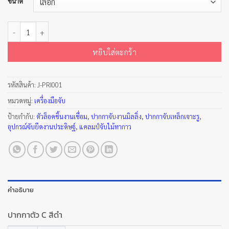
ขนาด
จำนวน ปากกาตัว C สีดำ ชิ้น
หยิบใส่ตะกร้า
รหัสสินค้า:
J-PRI001
หมวดหมู่:
เครื่องมือจับ
ป้ายกำกับ:
ตัวล็อคชิ้นงานเชื่อม
,
ปากกาจับงานมิลลิ่ง
,
ปากกาจับเหล็กเจาะรู
,
อุปกรณ์จับยึดงานประดิษฐ์
,
แคลมป์จับไม้ทากาว
คำอธิบาย
ปากกาตัว C สีดำ