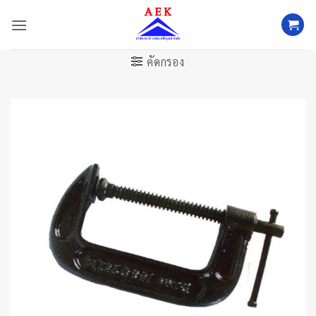
ข้าม
ไป
ยัง
เนื้อหา
คัดกรอง