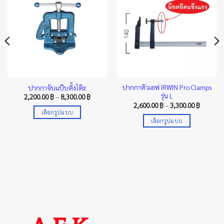
ปากกาตัวเอฟ IRWIN Pro Clamps
ปากกาจับแป๊บตั้งโต๊ะ
รุ่น L
Price
2,200.00
฿
–
8,300.00
฿
range:
Price
2,600.00
฿
–
3,300.00
฿
2,200.00 ฿
range:
เลือกรูปแบบ
through
฿
2,600.00
เลือกรูปแบบ
8,300.00 ฿
This
h
through
0 ฿
3,300.00
This
product
product
has
has
multiple
multiple
variants.
variants.
The
The
options
options
may
may
be
be
chosen