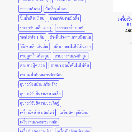
ท่ออ่อนส่งลม
ปั๊มน้ำดูดโคลน
ปั๊มน้ำเสียงเงียบ
ปากกาจับงานมิลลิ่ง
เครื่อง
ริงล้างท่ออุดตัน
กระบอกสูบน้ำมัน TOYO รุ่นเล็ก
แบ
Price
0
฿
–
7,200.00
฿
1,080.00
฿
ปากกาจับเหล็กเจาะรู
รอกยกเครื่องยนต์
range:
46
225.00 ฿
เลือกรูปแบบ
หยิบใส่ตะกร้า
รอกโยกโซ่ 1 ตัน
ล้างพื้นโรงงานคราบฝังแน่น
through
7,200.00 ฿
This
วิธีดัดเหล็กเส้นเล็ก
สลิงยกของไม่ให้เป็นรอย
product
has
สายดูดน้ำเครื่องสูบ
สายยางทนแรงดันสูง
multiple
สายยางฟู้ดเกรด
สายยางรดน้ำต้นไม้ไม่พับ
variants.
สายส่งน้ำมันทนการกัดกร่อน
The
options
อุปกรณ์ขนย้ายเครื่องจักร
may
อุปกรณ์จับชิ้นงานขนาดเล็ก
be
chosen
อุปกรณ์จับยึดงานประดิษฐ์
on
เครื่องฉีดน้ำล้างตะไคร่
เครื่องตัดอลูมิเนียม
the
เครื่องทุ่นแรงยกของหนัก
product
page
เครื่องมือตัดลวดแข็ง
เครื่องมือตัดแผ่นเหล็ก