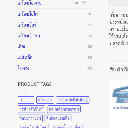
เครื่องมือเจาะ
(28)
เครื่องมือไส
(8)
เพิ่มความเ
ประหยัดแ
เครื่องเจียร์
(7)
ความแม่นย
เครื่องเป่าลม
ใช้งานได้ห
(4)
ปลอดภัย (
เลื่อย
(26)
แม่เหล็ก
(10)
สินค้าที
ไขควง
(10)
PRODUCT TAGS
ECLIPSE
STANLEY
กรรไกรตัดกิ่งไม้ใหญ่
กรรไกรตัดซีไลน์
คัตเตอร์อุตสาหกรรม
คีมปอกสายไฟ
คีมล็อคน็อตเสีย
ตัดสายไฟเส้นใหญ่
ตัวล็อคชิ้นงานเชื่อม