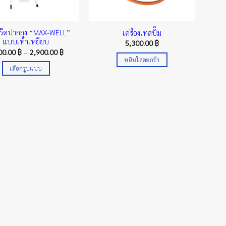
องรีดปากถุง “MAX-WELL”
เครื่องเทสปั๊ม
แบบเท้าเหยียบ
5,300.00
฿
Price
00.00
฿
–
2,900.00
฿
range:
หยิบใส่ตะกร้า
2,100.00 ฿
เลือกรูปแบบ
through
2,900.00 ฿
This
product
has
multiple
variants.
The
options
may
be
chosen
on
the
product