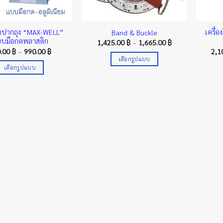
รีดปากถุง “MAX-WELL”
เครื่
Band & Buckle
บมือกดพลาสติก
Price
1,425.00
฿
–
1,665.00
฿
range:
Price
0.00
฿
–
990.00
฿
2,1
1,425.00 ฿
range:
เลือกรูปแบบ
through
460.00 ฿
เลือกรูปแบบ
1,665.00 ฿
This
through
990.00 ฿
This
product
product
has
has
multiple
multiple
variants.
variants.
The
The
options
options
may
may
be
be
chosen
chosen
on
on
the
the
product
product
page