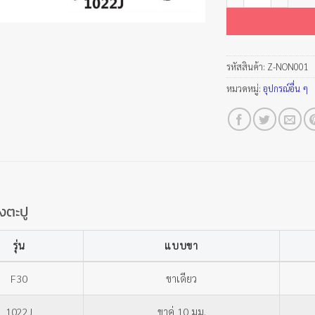
รหัสสินค้า:
Z-NON001
หมวดหมู่:
อุปกรณ์อื่น ๆ
ิงตะปู
รุ่น
แบบขา
F30
ขาเดียว
1022J
ขาคู่ 10 มม.