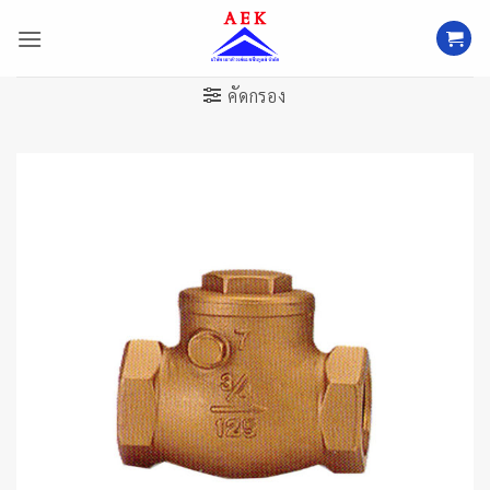
ข้าม
ไป
ยัง
เนื้อหา
คัดกรอง