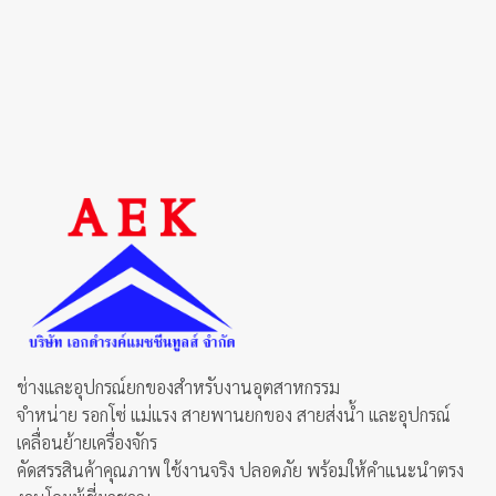
0 ฿
product
product
has
has
multiple
multiple
variants.
variants.
The
The
options
options
may
may
be
be
chosen
chosen
on
on
the
the
product
product
page
page
ช่างและอุปกรณ์ยกของสำหรับงานอุตสาหกรรม
จำหน่าย รอกโซ่ แม่แรง สายพานยกของ สายส่งน้ำ และอุปกรณ์
เคลื่อนย้ายเครื่องจักร
คัดสรรสินค้าคุณภาพ ใช้งานจริง ปลอดภัย พร้อมให้คำแนะนำตรง