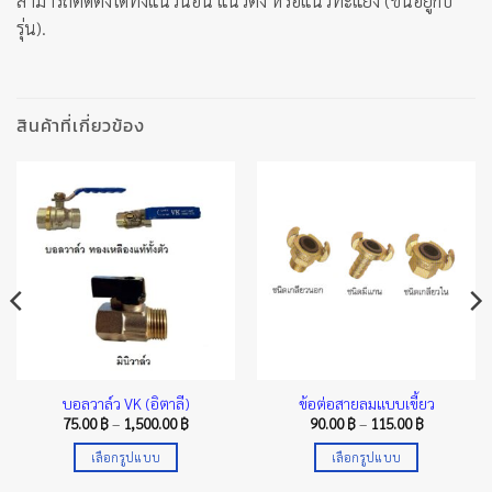
สามารถติดตั้งได้ทั้งแนวนอน แนวตั้ง หรือแนวทะแยง (ขึ้นอยู่กับ
รุ่น).
สินค้าที่เกี่ยวข้อง
บอลวาล์ว VK (อิตาลี)
ข้อต่อสายลมแบบเขี้ยว
Price
Price
75.00
฿
–
1,500.00
฿
90.00
฿
–
115.00
฿
range:
range:
75.00 ฿
90.00 ฿
เลือกรูปแบบ
เลือกรูปแบบ
through
through
฿
1,500.00 ฿
115.00 ฿
This
This
h