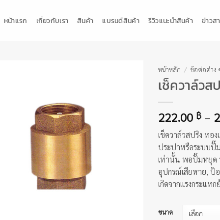
หน้าแรก
เกี่ยวกับเรา
สินค้า
แบรนด์สินค้า
รีวิวแนะนำสินค้า
ข่าวสา
หน้าหลัก
/
ข้อต่อต่าง 
เช็ควาล์วส
222.00
–
2
฿
เช็ควาล์วสปริง ทอง
ประปาหรือระบบปั๊ม
เท่านั้น พอปั๊มหยุด
อุปกรณ์เสียหาย, ป้
เกิดจากแรงกระแทกย
ขนาด