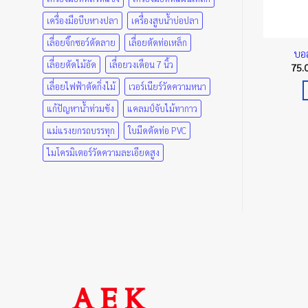
เครื่องมือบีบหางปลา
เครื่องสูบน้ำบ่อปลา
เลื่อยจิ๊กซอว์ตัดลาย
เลื่อยตัดท่อเหล็ก
หัวกะโหลกทองเหลือง ยูนิเวอร์
อลวาล์ว ADR
บอล
เลื่อยตัดไม้อัด
เลื่อยวงเดือน 7 นิ้ว
แซล
Price
0
฿
–
2,300.00
฿
75.
range:
Price
215.00
฿
–
2,780.00
฿
40.00 ฿
เลื่อยไฟฟ้าตัดกิ่งไม้
เวอร์เนียร์วัดความหนา
range:
เลือกรูปแบบ
through
215.00 ฿
เลือกรูปแบบ
2,300.00 ฿
This
through
แก้ปัญหาน้ำท่วมขัง
แคลมป์จับไม้ทากาว
2,780.00 ฿
This
product
แม่แรงยกรถบรรทุก
ใบมีดตัดท่อ PVC
product
has
has
ไมโครมิเตอร์วัดความละเอียดสูง
multiple
multiple
variants.
variants.
The
The
options
options
may
may
be
be
chosen
chosen
on
on
the
the
product