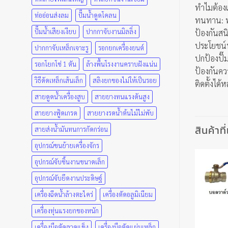
ทำไมต้อง
ท่ออ่อนส่งลม
ปั๊มน้ำดูดโคลน
ทนทาน: ทอ
ปั๊มน้ำเสียงเงียบ
ปากกาจับงานมิลลิ่ง
ป้องกันสน
ประโยชน์
ปากกาจับเหล็กเจาะรู
รอกยกเครื่องยนต์
ปกป้องปั๊
รอกโยกโซ่ 1 ตัน
ล้างพื้นโรงงานคราบฝังแน่น
ป้องกันคว
วิธีดัดเหล็กเส้นเล็ก
สลิงยกของไม่ให้เป็นรอย
ติดตั้งได
สายดูดน้ำเครื่องสูบ
สายยางทนแรงดันสูง
สายยางฟู้ดเกรด
สายยางรดน้ำต้นไม้ไม่พับ
สินค้าที
สายส่งน้ำมันทนการกัดกร่อน
อุปกรณ์ขนย้ายเครื่องจักร
อุปกรณ์จับชิ้นงานขนาดเล็ก
อุปกรณ์จับยึดงานประดิษฐ์
เครื่องฉีดน้ำล้างตะไคร่
เครื่องตัดอลูมิเนียม
เครื่องทุ่นแรงยกของหนัก
เครื่องมือตัดลวดแข็ง
เครื่องมือตัดแผ่นเหล็ก