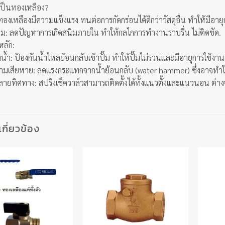
เป็นทองเหลือง?
งเหลืองมีความแข็งแรง ทนต่อการกัดกร่อนได้ดีกว่าวัสดุอื่น ทำให้มีอา
ิม: ลดปัญหาการเกิดสนิมภายใน ทำให้กลไกการทำงานราบรื่น ไม่ติดขัด.
หลัก:
มน้ำ: ป้องกันน้ำไหลย้อนกลับเข้าปั๊ม ทำให้ปั๊มไม่รวนและมีอายุการใช้งา
ามเสียหาย: ลดแรงกระแทกจากน้ำย้อนกลับ (water hammer) ซึ่งอาจทำใ
้หลายทิศทาง: สปริงเช็ควาล์วสามารถติดตั้งได้ทั้งแนวตั้งและแนวนอน ต่าง
่เกี่ยวข้อง