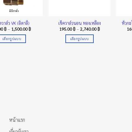
วาล์ว VK (อิตาลี)
เช็ควาล์วนอน ทองเหลือง
หัวก
Price
Price
00
฿
–
1,500.00
฿
195.00
฿
–
2,740.00
฿
16
range:
range:
75.00 ฿
195.00 ฿
เลือกรูปแบบ
เลือกรูปแบบ
through
through
1,500.00 ฿
2,740.00 ฿
This
This
product
product
has
has
multiple
multiple
variants.
variants.
The
The
options
options
may
may
be
be
chosen
chosen
on
on
หน้าแรก
the
the
product
product
เกี่ยวกับเรา