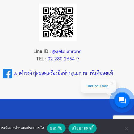
page
page
Line ID :
@aekdumrong
TEL :
02-280-2664-9
เอกดำรงค์ สุดยอดเครื่องมือช่างคุณภาพการันตีของแท้
สอบถาม คลิก
ออุปกรณ์ของท่านแต่ประการใด
ยอมรับ
นโยบายคุกกี้