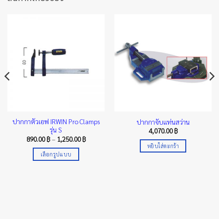
ปากกาตัวเอฟ IRWIN Pro Clamps
ปากกาจับแท่นสว่าน
รุ่น S
4,070.00
฿
Price
890.00
฿
–
1,250.00
฿
range:
หยิบใส่ตะกร้า
890.00 ฿
เลือกรูปแบบ
through
1,250.00 ฿
This
product
has
multiple
variants.
The