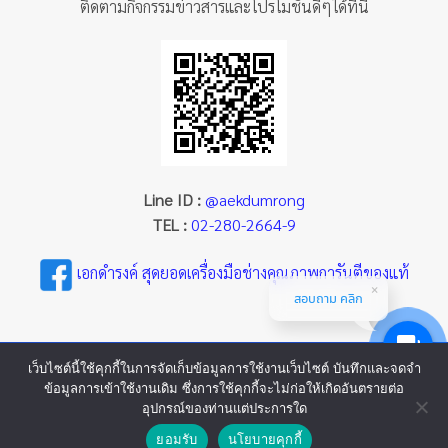
ติดตามกิจกรรมข่าวสารและโปรโมชั่นดีๆได้ที่นี่
Line ID :
@aekdumrong
TEL :
02-280-2664-9
เอกดำรงค์ สุดยอดเครื่องมือช่างคุณภาพการันตีของแท้
สอบถาม คลิก
เว็บไซต์นี้ใช้คุกกี้ในการจัดเก็บข้อมูลการใช้งานเว็บไซต์ บันทึกและจดจำ
ข้อมูลการเข้าใช้งานเดิม ซึ่งการใช้คุกกี้จะไม่ก่อให้เกิดอันตรายต่อ
อุปกรณ์ของท่านแต่ประการใด
ยอมรับ
นโยบายคุกกี้
Copyright 2026 ©
บริษัท เอกดำรงค์แมชชีนทูลส์ จำกัด