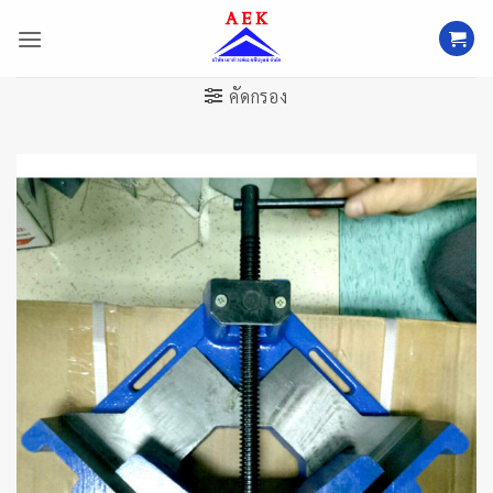
ข้าม
ไป
ยัง
เนื้อหา
คัดกรอง