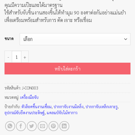
คุณมีความเป๊ะและได้มาตรฐาน
ใช้สำหรับจับชิ้นงานสองชิ้นให้ทำมุม 90 องศาต่อกันอย่างแม่นยำ
เพื่อเตรียมพร้อมสำหรับการ ตัด เจาะ หรือเชื่อม
ขนาด
จำนวน แคล้มป์ยึดมุมฉาก 90 องศา ตรา คอนคอร์ด ชิ้น
หยิบใส่ตะกร้า
รหัสสินค้า:
J-CON003
หมวดหมู่:
เครื่องมือจับ
ป้ายกำกับ:
ตัวล็อคชิ้นงานเชื่อม
,
ปากกาจับงานมิลลิ่ง
,
ปากกาจับเหล็กเจาะรู
,
อุปกรณ์จับยึดงานประดิษฐ์
,
แคลมป์จับไม้ทากาว