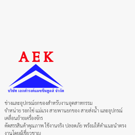
product
has
multiple
variants.
The
options
may
be
chosen
on
the
product
page
ช่างและอุปกรณ์ยกของสำหรับงานอุตสาหกรรม
จำหน่าย รอกโซ่ แม่แรง สายพานยกของ สายส่งน้ำ และอุปกรณ์
เคลื่อนย้ายเครื่องจักร
คัดสรรสินค้าคุณภาพ ใช้งานจริง ปลอดภัย พร้อมให้คำแนะนำตรง
งานโดยผู้เชี่ยวชาญ