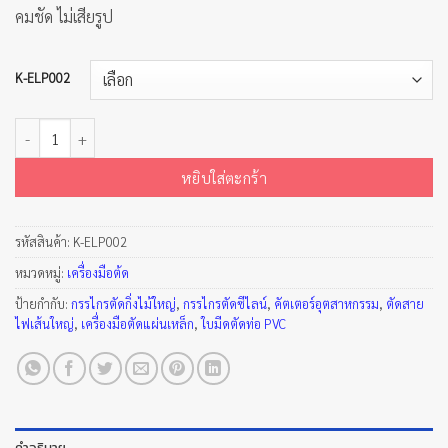
คมชัด ไม่เสียรูป
K-ELP002
จำนวน แผ่นตัดช้างทอง เกรดพรีเมี่ยม ชิ้น
หยิบใส่ตะกร้า
รหัสสินค้า:
K-ELP002
หมวดหมู่:
เครื่องมือต้ด
ป้ายกำกับ:
กรรไกรตัดกิ่งไม้ใหญ่
,
กรรไกรตัดซีไลน์
,
คัตเตอร์อุตสาหกรรม
,
ตัดสาย
ไฟเส้นใหญ่
,
เครื่องมือตัดแผ่นเหล็ก
,
ใบมีดตัดท่อ PVC
คำอธิบาย