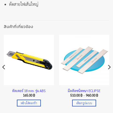
ตัดสายไฟเส้นใหญ่
สินค้าที่เกี่ยวข้อง
คัตเตอร์ 18 mm. รุ่น ABS
มีดตัดชนิดหนา ECLIPSE
Price
165.00
฿
510.00
฿
–
960.00
฿
range:
฿
510.00 ฿
หยิบใส่ตะกร้า
เลือกรูปแบบ
h
through
0 ฿
960.00 ฿
This