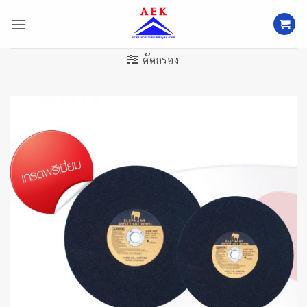
ข้าม
ไป
ยัง
เนื้อหา
คัดกรอง