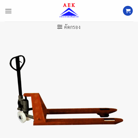
ข้าม
ไป
ยัง
เนื้อหา
คัดกรอง