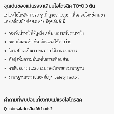
จุดเด่นของแม่แรงงาเสียบไฮโดรลิค TOYO 3 ตัน
แม่แรงไฮโดรลิค TOYO รุ่นนี้ ถูกออกแบบมาเพื่อตอบโจทย์งานยก
และเคลื่อนย้ายโดยเฉพาะ มีจุดเด่นดังนี้
รองรับน้ำหนักได้สูงถึง 3 ตัน เหมาะกับงานหนัก
ระบบไฮดรอลิก ช่วยผ่อนแรง ใช้งานง่าย
โครงสร้างแข็งแรง ทนทาน ใช้งานระยะยาว
ล้อคู่ เพิ่มความมั่นคงในการเคลื่อนย้าย
งาเสียบยาว 1,220 มม. รองรับพาเลทมาตรฐาน
มาตรฐานความปลอดภัยสูง (Safety Factor)
คำถามที่พบบ่อยเกี่ยวกับแม่แรงไฮโดรลิค
Q: แม่แรงไฮโดรลิค ใช้ทำอะไร?