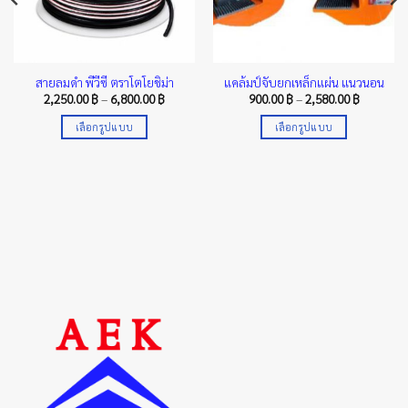
สายลมดำ พีวีซี ตราโตโยชิม่า
แคล้มป์จับยกเหล็กแผ่น แนวนอน
Price
Price
2,250.00
฿
–
6,800.00
฿
900.00
฿
–
2,580.00
฿
range:
range:
2,250.00 ฿
900.00 ฿
เลือกรูปแบบ
เลือกรูปแบบ
through
through
6,800.00 ฿
2,580.00 
This
This
product
product
has
has
multiple
multiple
variants.
variants.
The
The
options
options
may
may
be
be
chosen
chosen
on
on
the
the
product
product
page
page