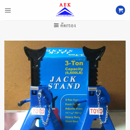
ข้าม
ไป
ยัง
เนื้อหา
คัดกรอง