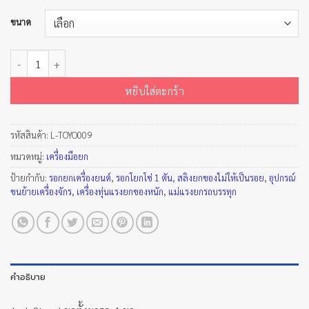
ขนาด
จำนวน Jack Stand ขาตั้งยกรถ 4 ขา ชิ้น
หยิบใส่ตะกร้า
รหัสสินค้า:
L-TOYO009
หมวดหมู่:
เครื่องมือยก
ป้ายกำกับ:
รอกยกเครื่องยนต์
,
รอกโยกโซ่ 1 ตัน
,
สลิงยกของไม่ให้เป็นรอย
,
อุปกรณ์
ขนย้ายเครื่องจักร
,
เครื่องทุ่นแรงยกของหนัก
,
แม่แรงยกรถบรรทุก
คำอธิบาย