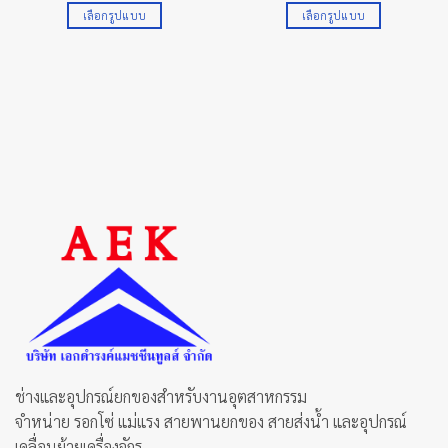
1,360.00 ฿
1,600.00
เลือกรูปแบบ
เลือกรูปแบบ
through
through
4,540.00 ฿
3,300.00
This
This
product
product
has
has
multiple
multiple
variants.
variants.
The
The
options
options
may
may
be
be
chosen
chosen
on
on
the
the
product
product
page
page
ช่างและอุปกรณ์ยกของสำหรับงานอุตสาหกรรม
จำหน่าย รอกโซ่ แม่แรง สายพานยกของ สายส่งน้ำ และอุปกรณ์
เคลื่อนย้ายเครื่องจักร