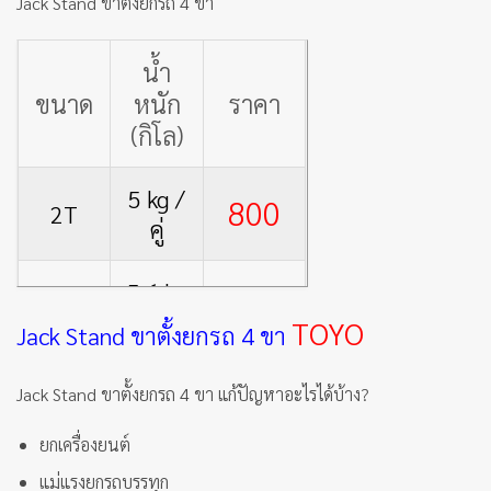
Jack Stand ขาตั้งยกรถ 4 ขา
น้ำ
ขนาด
หนัก
ราคา
(กิโล)
5 kg /
800
2T
คู่
5.6 kg
900
3T
/ คู่
TOYO
Jack Stand ขาตั้งยกรถ 4 ขา
13 kg /
1,200
Jack Stand ขาตั้งยกรถ 4 ขา แก้ปัญหาอะไรได้บ้าง?
6T
คู่
ยกเครื่องยนต์
แม่แรงยกรถบรรทุก