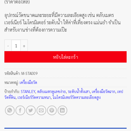
(ราคาต่อโหล)
อุปกรณ์วัดขนาดและระยะที่มีความละเอียดสูง เช่น ตลับเมตร
เวอร์เนียร์ ไมโครมิเตอร์ ระดับน้ำ ให้ค่าที่เที่ยงตรง แม่นยำ จำเป็น
สำหรับงานช่างที่ต้องการความเป๊ะ
จำนวน Powerlock Tape Rules รุ่นเพาเวอร์ล็อค (3 เมตร ) ชิ้น
หยิบใส่ตะกร้า
รหัสสินค้า:
M-STA009
หมวดหมู่:
เครื่องมือวัด
ป้ายกำกับ:
STANLEY
,
ตลับเมตรดูเลขง่าย
,
ระดับน้ำตั้งเสา
,
เครื่องมือวัดฉาก
,
เทป
วัดที่ดิน
,
เวอร์เนียร์วัดความหนา
,
ไมโครมิเตอร์วัดความละเอียดสูง