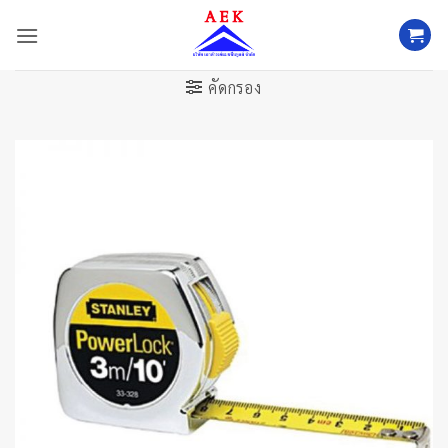
ข้าม
ไป
ยัง
เนื้อหา
คัดกรอง