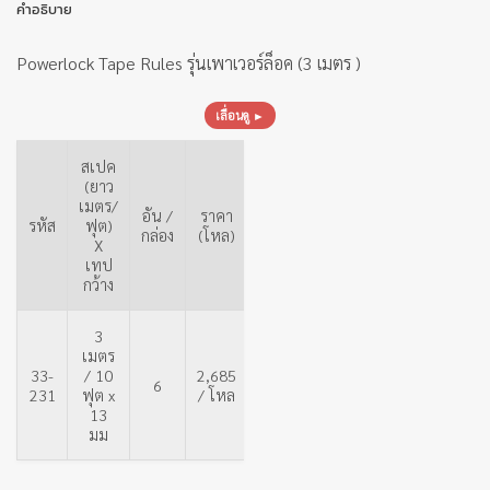
คำอธิบาย
Powerlock Tape Rules รุ่นเพาเวอร์ล็อค (3 เมตร )
เลื่อนดู ►
สเปค
(ยาว
เมตร/
อัน /
ราคา
รหัส
ฟุต)
กล่อง
(โหล)
X
เทป
กว้าง
3
เมตร
33-
/ 10
2,685
6
231
ฟุต x
/ โหล
13
มม