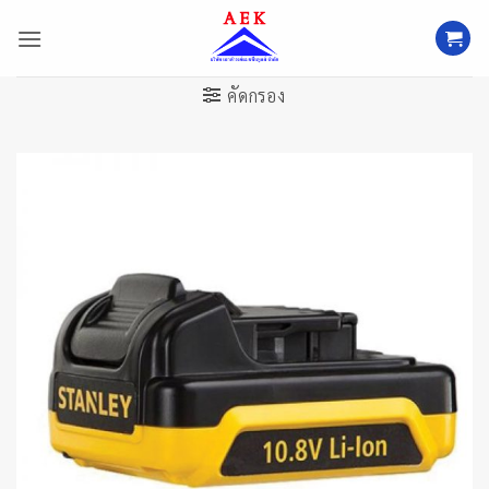
ข้าม
ไป
ยัง
เนื้อหา
คัดกรอง