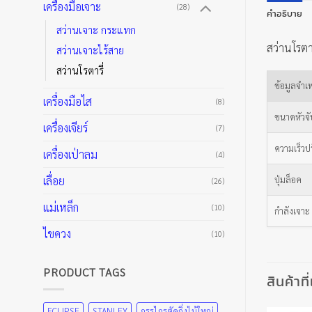
เครื่องมือเจาะ
(28)
คำอธิบาย
สว่านเจาะ กระแทก
สว่านโรตา
สว่านเจาะไร้สาย
สว่านโรตารี่
ข้อมูลจำเ
เครื่องมือไส
(8)
ขนาดหัวจ
เครื่องเจียร์
(7)
ความเร็วปร
เครื่องเป่าลม
(4)
เลื่อย
ปุ่มล็อค
(26)
แม่เหล็ก
(10)
กำลังเจาะ 
ไขควง
(10)
PRODUCT TAGS
สินค้าที
ECLIPSE
STANLEY
กรรไกรตัดกิ่งไม้ใหญ่