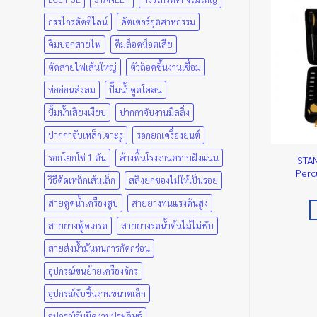
กรรไกรตัดซีไลน์
คัตเตอร์อุตสาหกรรม
คีมปอกสายไฟ
คีมล็อคน็อตเสีย
ตัดสายไฟเส้นใหญ่
ตัวล็อคชิ้นงานเชื่อม
ท่ออ่อนส่งลม
ปั๊มน้ำดูดโคลน
ปั๊มน้ำเสียงเงียบ
ปากกาจับงานมิลลิ่ง
ปากกาจับเหล็กเจาะรู
รอกยกเครื่องยนต์
รอกโยกโซ่ 1 ตัน
ล้างพื้นโรงงานคราบฝังแน่น
สว่านกระแทก 5 KG demolition
STA
รี่ 10mm Drill 400W
1,010W
Perc
1,580.00
฿
วิธีดัดเหล็กเส้นเล็ก
สลิงยกของไม่ให้เป็นรอย
8,790.00
฿
ยิบใส่ตะกร้า
สายดูดน้ำเครื่องสูบ
สายยางทนแรงดันสูง
หยิบใส่ตะกร้า
สายยางฟู้ดเกรด
สายยางรดน้ำต้นไม้ไม่พับ
สายส่งน้ำมันทนการกัดกร่อน
อุปกรณ์ขนย้ายเครื่องจักร
อุปกรณ์จับชิ้นงานขนาดเล็ก
อุปกรณ์จับยึดงานประดิษฐ์