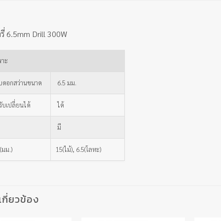
รี่ 6.5mm Drill 300W
พาะ
ับดอกสว่านขนาด
6.5 มม.
ับเปลี่ยนได้
ได้
มี
(มม.)
15(ไม้), 6.5(โลหะ)
่เกี่ยวข้อง