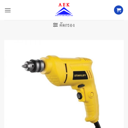
ข้าม
ไป
ยัง
เนื้อหา
คัดกรอง