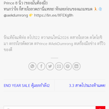
Prince 8 นิ้ว (ของมันต้องมี!)
ทนกว่าใจ ก็สายใยลวดเรานี่แหละ! ทักเลยก่อนของแถมหมด
@aekdumrong
https://lin.ee/XFEXg8h
รักแท้ยังแพ้ท่อ #โปร22 #วาเลนไทน์2026 #สายใยลวด #โตโยชิ
มา #กรรไกรตัดลวด #Prince #AekDumrong #เครื่องมือช่าง #รีวิว
ของดี
END YEAR SALE คุ้มยกกำลัง2
3.3 สาดโปรแรงท้าแดด!