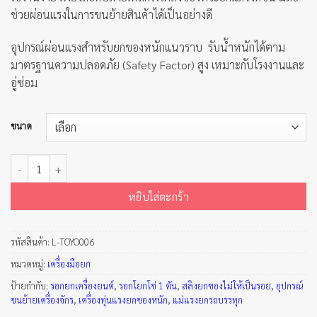
ช่วยผ่อนแรงในการขนย้ายสินค้าได้เป็นอย่างดี
อุปกรณ์ผ่อนแรงสำหรับยกของหนักแนวราบ รับน้ำหนักได้ตาม
มาตรฐานความปลอดภัย (Safety Factor) สูง เหมาะกับโรงงานและ
อู่ซ่อม
ขนาด
จำนวน ชะแลงล้อ Roller Crow Bar ชิ้น
หยิบใส่ตะกร้า
รหัสสินค้า:
L-TOYO006
หมวดหมู่:
เครื่องมือยก
ป้ายกำกับ:
รอกยกเครื่องยนต์
,
รอกโยกโซ่ 1 ตัน
,
สลิงยกของไม่ให้เป็นรอย
,
อุปกรณ์
ขนย้ายเครื่องจักร
,
เครื่องทุ่นแรงยกของหนัก
,
แม่แรงยกรถบรรทุก