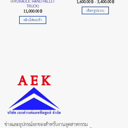
(HYDRAULIC HAND PALLET
Price
1,600.00
฿
–
3,400.00
฿
range:
TRUCK)
00 ฿
1,600.00
เลือกรูปแบบ
11,000.00
฿
gh
through
00 ฿
3,400.00
This
หยิบใส่ตะกร้า
product
has
multiple
variants.
The
options
may
be
chosen
on
the
product
page
ช่างและอุปกรณ์ยกของสำหรับงานอุตสาหกรรม