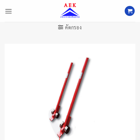
ข้าม
ไป
ยัง
เนื้อหา
คัดกรอง