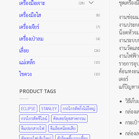
ชุดเครื่องม
เครื่องมือเจาะ
(28)
เครื่องมือไส
(8)
งานซ่อมแซ
งานประกอบ
เครื่องเจียร์
(7)
น็อตหัวจ
เครื่องเป่าลม
(4)
งานระบบน้
งานวัดและ
เลื่อย
(26)
งานไฟฟ้า
แม่เหล็ก
(10)
รายการอุป
ค้อนหงอน,
ไขควง
(10)
เตอร์
แก้ปัญหาอ
PRODUCT TAGS
วิธีเก็
ECLIPSE
STANLEY
กรรไกรตัดกิ่งไม้ใหญ่
กล่องเ
กรรไกรตัดซีไลน์
คัตเตอร์อุตสาหกรรม
กระเป๋
คีมปอกสายไฟ
คีมล็อคน็อตเสีย
กล่องเห
ตัดสายไฟเส้นใหญ่
ตัวล็อคชิ้นงานเชื่อม