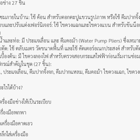
ือช่าง 27 ชิ้น
มภายในบ้าน: ใช้ ค้อน สำหรับตอกตะปูแขวนรูปภาพ หรือใช้ คีมปากจิ้
และปรับแต่งเฟอร์นิเจอร์: ใช้ ไขควงแฉกและไขควงแบน สำหรับขันน็อตเฟอ
ม
ำและท่อ: มี ประแจเลื่อน และ คีมคอม้า (Water Pump Pliers) ซึ่งเหม
ตัด: ใช้ ตลับเมตร วัดขนาดพื้นที่ และใช้ คัตเตอร์อเนกประสงค์ สำหรับตัด
เบื้องต้น: มี ไขควงลองไฟ สำหรับตรวจสอบกระแสไฟฟ้าก่อนเริ่มงานซ่
กรณ์สำคัญในชุด (27 ชิ้น):
 ประแจเลื่อน, คีมปากจิ้งจก, คีมปากแหลม, คีมคอม้า ไขควงแฉก, ไขคว
ะไรได้บ้าง?
บเครื่องมือช่างให้เป็นระเบียบ
ครื่องมือพกพา
าเครื่องมือคาดเอว
ล็กใส่เครื่องมือ