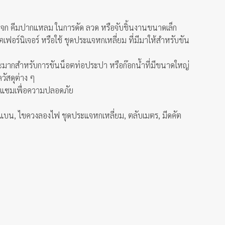
งจก คีมปากแหลม ในการดัด ลวด หรือจับชิ้นงานขนาดเล็ก
ร์นิเจอร์ หรือใช้ ชุดประแจหกเหลี่ยม ที่มีมาให้สำหรับขัน
าะมากสำหรับการขันน็อตท่อประปา หรือก๊อกน้ำที่มีขนาดใหญ่
วัสดุต่าง ๆ
อมแซมเพื่อความปลอดภัย
งแบน, ไขควงลองไฟ ชุดประแจหกเหลี่ยม, ตลับเมตร, มีดคัต