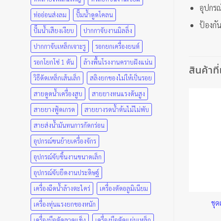
อุปกรณ
ท่ออ่อนส่งลม
ปั๊มน้ำดูดโคลน
ป้องกั
ปั๊มน้ำเสียงเงียบ
ปากกาจับงานมิลลิ่ง
ปากกาจับเหล็กเจาะรู
รอกยกเครื่องยนต์
รอกโยกโซ่ 1 ตัน
ล้างพื้นโรงงานคราบฝังแน่น
สินค้าที
วิธีดัดเหล็กเส้นเล็ก
สลิงยกของไม่ให้เป็นรอย
สายดูดน้ำเครื่องสูบ
สายยางทนแรงดันสูง
สายยางฟู้ดเกรด
สายยางรดน้ำต้นไม้ไม่พับ
สายส่งน้ำมันทนการกัดกร่อน
อุปกรณ์ขนย้ายเครื่องจักร
อุปกรณ์จับชิ้นงานขนาดเล็ก
อุปกรณ์จับยึดงานประดิษฐ์
เครื่องฉีดน้ำล้างตะไคร่
เครื่องตัดอลูมิเนียม
รื่องมือ 36 ชิ้น
ชุดเครื่องมือ 8 ชิ้น
ชุด
เครื่องทุ่นแรงยกของหนัก
2,094.00
฿
1,439.00
฿
เครื่องมือตัดลวดแข็ง
เครื่องมือตัดแผ่นเหล็ก