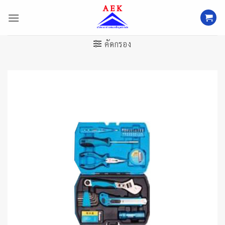
ข้าม
ไป
ยัง
เนื้อหา
คัดกรอง