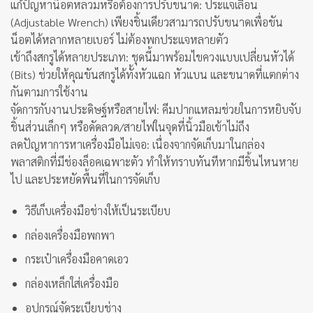
แก้ปัญหาน็อตหลวมหรือต้องการปรับขนาด: ประแจเลื่อน
(Adjustable Wrench) เพียงชิ้นเดียวสามารถปรับขนาดเพื่อขัน
น็อตได้หลากหลายเบอร์ ไม่ต้องพกประแจหลายตัว
เข้าถึงสกรูได้หลายประเภท: ชุดนี้มาพร้อมไขควงแบบเปลี่ยนหัวได้
(Bits) ช่วยให้คุณขันสกรูได้ทั้งหัวแฉก หัวแบน และขนาดที่แตกต่าง
กันตามการใช้งาน
จัดการกับงานประดิษฐ์หรือสายไฟ: คีมปากแหลมช่วยในการหยิบจับ
ชิ้นส่วนเล็กๆ หรือดัดลวด/สายไฟในจุดที่นิ้วมือเข้าไม่ถึง
ลดปัญหาการหาเครื่องมือไม่เจอ: เนื่องจากจัดเก็บมาในกล่อง
พลาสติกที่มีช่องล็อคเฉพาะตัว ทำให้ทราบทันทีหากมีชิ้นไหนหาย
ไป และประหยัดพื้นที่ในการจัดเก็บ
วิธีเก็บเครื่องมือช่างให้เป็นระเบียบ
กล่องเครื่องมือพกพา
กระเป๋าเครื่องมือคาดเอว
กล่องเหล็กใส่เครื่องมือ
อุปกรณ์จัดระเบียบช่าง