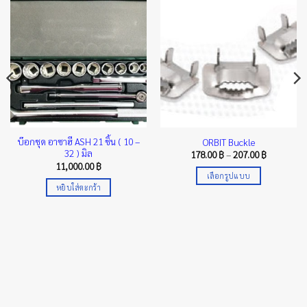
บ๊อกชุด อาซาฮี ASH 21 ชิ้น ( 10 –
ORBIT Buckle
32 ) มิล
Price
178.00
฿
–
207.00
฿
range:
11,000.00
฿
178.00 ฿
เลือกรูปแบบ
through
00 ฿
หยิบใส่ตะกร้า
207.00 ฿
This
gh
00 ฿
product
has
multiple
variants.
The
options
may
be