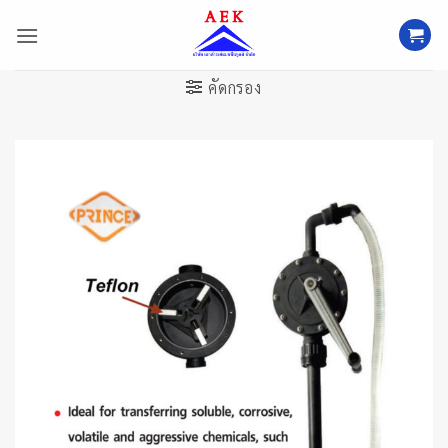
ข้าม
ไป
ยัง
เนื้อหา
คัดกรอง