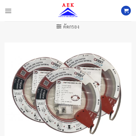
ข้าม
ไป
ยัง
เนื้อหา
คัดกรอง