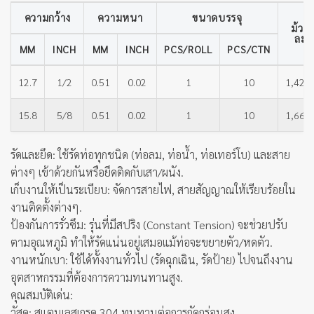
ความกว้าง
ความหนา
ขนาดบรรจุ
ม้วน
ละ
MM
INCH
MM
INCH
PCS/ROLL
PCS/CTN
12.7
1/2
0.51
0.02
1
10
1,425.
15.8
5/8
0.51
0.02
1
10
1,665.
รัดและยึด: ใช้รัดท่อทุกชนิด (ท่อลม, ท่อน้ำ, ท่อเทอร์โบ) และสาย
ต่างๆ เข้าด้วยกันหรือยึดติดกับเสา/ผนัง.
เก็บงานให้เป็นระเบียบ: จัดการสายไฟ, สายสัญญาณให้เรียบร้อยใน
งานติดตั้งต่างๆ.
ป้องกันการรั่วซึม: รุ่นที่มีสปริง (Constant Tension) จะช่วยปรับ
ตามอุณหภูมิ ทำให้รัดแน่นอยู่เสมอแม้ท่อจะขยายตัว/หดตัว.
งานหนักเบา: ใช้ได้ทั้งงานทั่วไป (รัดฉุกเฉิน, รัดป้าย) ไปจนถึงงาน
อุตสาหกรรมที่ต้องการความทนทานสูง.
คุณสมบัติเด่น:
วัสดุ: สแตนเลสเกรด 304 ทนทานต่อการกัดกร่อนสูง.