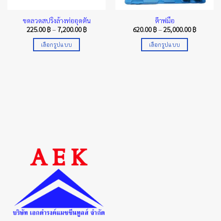
ขดลวดสปริงล้างท่ออุดตัน
ต๊าฟมือ
Price
Price
225.00
฿
–
7,200.00
฿
620.00
฿
–
25,000.00
฿
range:
range:
225.00 ฿
620.00 ฿
e:
เลือกรูปแบบ
เลือกรูปแบบ
through
through
75.00 ฿
7,200.00 ฿
25,000.0
This
This
ugh
250.00 ฿
product
product
has
has
multiple
multiple
variants.
variants.
The
The
options
options
may
may
be
be
chosen
chosen
on
on
the
the
product
product
page
page