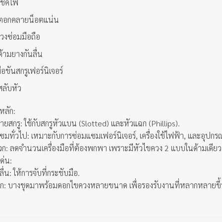
ช็คไฟ
ตอกคลายน็อตแน่น
วงซ่อมมือถือ
้ามยางกันลื่น
มือขันสกรูเฟอร์นิเจอร์
ลับหัว
หลัก:
ยสกรู: ใช้กับสกรูหัวแบน (Slotted) และหัวแฉก (Phillips).
มทั่วไป: เหมาะกับการซ่อมแซมเฟอร์นิเจอร์, เครื่องใช้ไฟฟ้า, และอุปกรณ
: ลดจำนวนเครื่องมือที่ต้องพกพา เพราะมีหัวไขควง 2 แบบในด้ามเดียว
ด่น:
ลื่น: ให้การจับที่กระชับมือ.
ก: บางชุดมาพร้อมดอกไขควงหลายขนาด เพื่อรองรับงานที่หลากหลายขึ