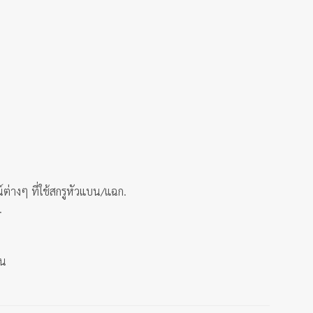
์ต่างๆ ที่ใช้สกรูหัวแบน/แฉก.
.
้น