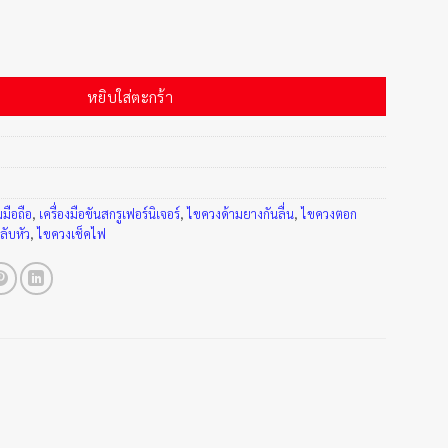
น BERENT ชิ้น
หยิบใส่ตะกร้า
มือถือ
,
เครื่องมือขันสกรูเฟอร์นิเจอร์
,
ไขควงด้ามยางกันลื่น
,
ไขควงตอก
ลับหัว
,
ไขควงเช็คไฟ