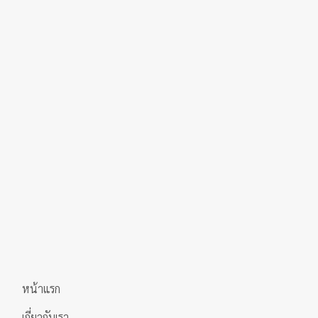
variants.
The
options
may
be
chosen
on
the
product
page
หน้าแรก
เกี่ยวกับเรา