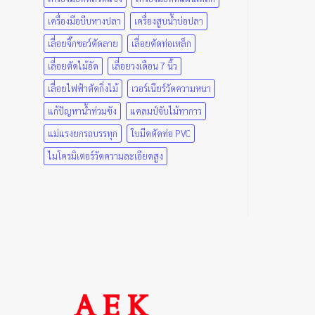
variants.
เครื่องมือบีบหางปลา
เครื่องสูบน้ำบ่อปลา
The
options
เลื่อยจิ๊กซอว์ตัดลาย
เลื่อยตัดท่อเหล็ก
may
เลื่อยตัดไม้อัด
เลื่อยวงเดือน 7 นิ้ว
be
chosen
เลื่อยไฟฟ้าตัดกิ่งไม้
เวอร์เนียร์วัดความหนา
on
แก้ปัญหาน้ำท่วมขัง
แคลมป์จับไม้ทากาว
the
แม่แรงยกรถบรรทุก
ใบมีดตัดท่อ PVC
product
page
ไมโครมิเตอร์วัดความละเอียดสูง