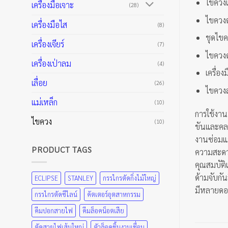
ไขควงเ
เครื่องมือเจาะ
(28)
ไขควง
เครื่องมือไส
(8)
ชุดไขค
เครื่องเจียร์
(7)
ไขควงด
เครื่องเป่าลม
(4)
เครื่อง
เลื่อย
(26)
ไขควงส
แม่เหล็ก
(10)
การใช้งาน
ไขควง
(10)
ขันและคลา
งานซ่อมแซ
PRODUCT TAGS
ความสะดวก
คุณสมบัติเ
ด้ามจับกัน
ECLIPSE
STANLEY
กรรไกรตัดกิ่งไม้ใหญ่
มีหลายดอ
กรรไกรตัดซีไลน์
คัตเตอร์อุตสาหกรรม
คีมปอกสายไฟ
คีมล็อคน็อตเสีย
ตัดสายไฟเส้นใหญ่
ตัวล็อคชิ้นงานเชื่อม