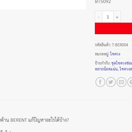
BT5092
จำนวน ไขควงสลับด้า
รหัสสินค้า:
T-BER004
หมวดหมู่:
ไขควง
ป้ายกำกับ:
ชุดไขควงซ่อม
คลายน็อตแน่น
,
ไขควงส
บด้าน BERENT แก้ปัญหาอะไรได้บ้าง?