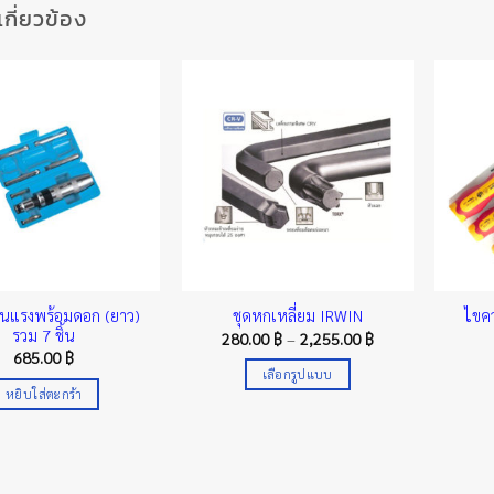
่เกี่ยวข้อง
่นแรงพร้อมดอก (ยาว)
ไขค
ชุดหกเหลี่ยม IRWIN
รวม 7 ชิ้น
Price
280.00
฿
–
2,255.00
฿
range:
685.00
฿
280.00 ฿
เลือกรูปแบบ
through
หยิบใส่ตะกร้า
2,255.00 ฿
This
product
has
multiple