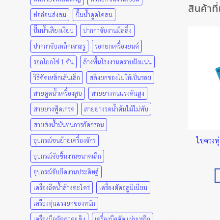
สินค้าที
ท่ออ่อนส่งลม
ปั๊มน้ำดูดโคลน
ปั๊มน้ำเสียงเงียบ
ปากกาจับงานมิลลิ่ง
ปากกาจับเหล็กเจาะรู
รอกยกเครื่องยนต์
รอกโยกโซ่ 1 ตัน
ล้างพื้นโรงงานคราบฝังแน่น
วิธีดัดเหล็กเส้นเล็ก
สลิงยกของไม่ให้เป็นรอย
สายดูดน้ำเครื่องสูบ
สายยางทนแรงดันสูง
สายยางฟู้ดเกรด
สายยางรดน้ำต้นไม้ไม่พับ
สายส่งน้ำมันทนการกัดกร่อน
ไขควงทุ
อุปกรณ์ขนย้ายเครื่องจักร
ควง BERENT
ไขควงลองไฟ Stanley
Price
00
฿
–
584.00
฿
600.00
฿
อุปกรณ์จับชิ้นงานขนาดเล็ก
range:
49.00 ฿
เลือกรูปแบบ
หยิบใส่ตะกร้า
through
อุปกรณ์จับยึดงานประดิษฐ์
584.00 ฿
This
เครื่องฉีดน้ำล้างตะไคร่
เครื่องตัดอลูมิเนียม
product
has
เครื่องทุ่นแรงยกของหนัก
multiple
เครื่องมือตัดลวดแข็ง
เครื่องมือตัดแผ่นเหล็ก