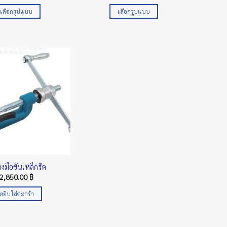
range:
range:
1,425.00 ฿
178.00 ฿
เลือกรูปแบบ
เลือกรูปแบบ
through
through
1,665.00 ฿
207.00 ฿
This
This
product
product
has
has
multiple
multiple
variants.
variants.
The
The
options
options
may
may
be
be
chosen
chosen
on
on
the
the
product
product
่องมือขันเหล็กรัด
page
page
2,850.00
฿
หยิบใส่ตะกร้า