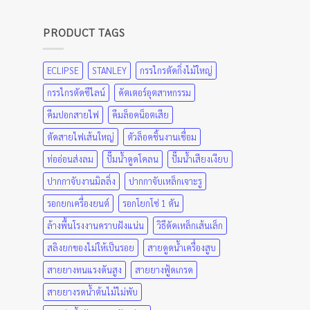
PRODUCT TAGS
ECLIPSE
STANLEY
กรรไกรตัดกิ่งไม้ใหญ่
กรรไกรตัดซีไลน์
คัตเตอร์อุตสาหกรรม
คีมปอกสายไฟ
คีมล็อคน็อตเสีย
ตัดสายไฟเส้นใหญ่
ตัวล็อคชิ้นงานเชื่อม
ท่ออ่อนส่งลม
ปั๊มน้ำดูดโคลน
ปั๊มน้ำเสียงเงียบ
ปากกาจับงานมิลลิ่ง
ปากกาจับเหล็กเจาะรู
รอกยกเครื่องยนต์
รอกโยกโซ่ 1 ตัน
ล้างพื้นโรงงานคราบฝังแน่น
วิธีดัดเหล็กเส้นเล็ก
สลิงยกของไม่ให้เป็นรอย
สายดูดน้ำเครื่องสูบ
สายยางทนแรงดันสูง
สายยางฟู้ดเกรด
สายยางรดน้ำต้นไม้ไม่พับ