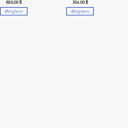
850.00
฿
356.00
฿
เลือกรูปแบบ
เลือกรูปแบบ
This
This
product
product
has
has
multiple
multiple
variants.
variants.
The
The
options
options
may
may
be
be
chosen
chosen
on
on
the
the
product
product
page
page