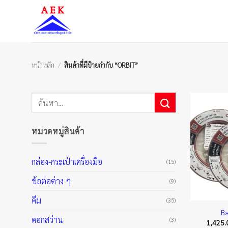
ข้าม
ไป
ยัง
เนื้อหา
หน้าหลัก
/
สินค้าที่มีป้ายกำกับ “ORBIT”
ค้นหา:
หมวดหมู่สินค้า
กล่อง-กระเป๋าเครื่องมือ
(15)
ข้อต่อต่าง ๆ
(9)
คีม
(35)
B
ดอกสว่าน
(3)
1,425