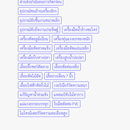
สายส่งน้ำมันทนการกัดกร่อน
อุปกรณ์ขนย้ายเครื่องจักร
อุปกรณ์จับชิ้นงานขนาดเล็ก
อุปกรณ์จับยึดงานประดิษฐ์
เครื่องฉีดน้ำล้างตะไคร่
เครื่องตัดอลูมิเนียม
เครื่องทุ่นแรงยกของหนัก
เครื่องมือตัดลวดแข็ง
เครื่องมือตัดแผ่นเหล็ก
เครื่องมือบีบหางปลา
เครื่องสูบน้ำบ่อปลา
เลื่อยจิ๊กซอว์ตัดลาย
เลื่อยตัดท่อเหล็ก
เลื่อยตัดไม้อัด
เลื่อยวงเดือน 7 นิ้ว
เลื่อยไฟฟ้าตัดกิ่งไม้
เวอร์เนียร์วัดความหนา
แก้ปัญหาน้ำท่วมขัง
แคลมป์จับไม้ทากาว
แม่แรงยกรถบรรทุก
ใบมีดตัดท่อ PVC
ไมโครมิเตอร์วัดความละเอียดสูง