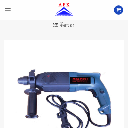
ข้าม
ไป
ยัง
เนื้อหา
คัดกรอง